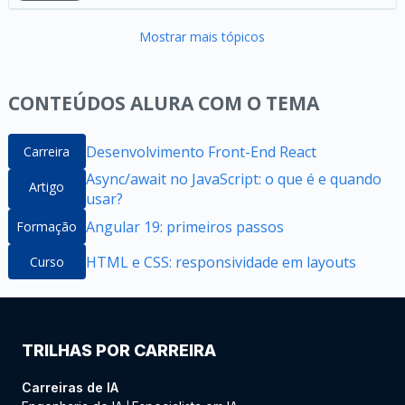
Mostrar mais tópicos
CONTEÚDOS ALURA COM O TEMA
Desenvolvimento Front-End React
Carreira
Async/await no JavaScript: o que é e quando
Artigo
usar?
Angular 19: primeiros passos
Formação
HTML e CSS: responsividade em layouts
Curso
TRILHAS POR CARREIRA
Carreiras de IA