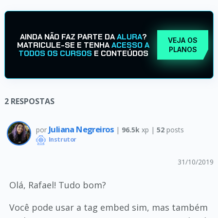
AINDA NÃO FAZ PARTE DA
ALURA
?
VEJA OS
MATRICULE-SE E TENHA
ACESSO A
PLANOS
TODOS OS CURSOS
E CONTEÚDOS
2
RESPOSTAS
Juliana Negreiros
por
|
96.5k
xp |
52
posts
Instrutor
31/10/2019
Olá, Rafael! Tudo bom?
Você pode usar a tag embed sim, mas também