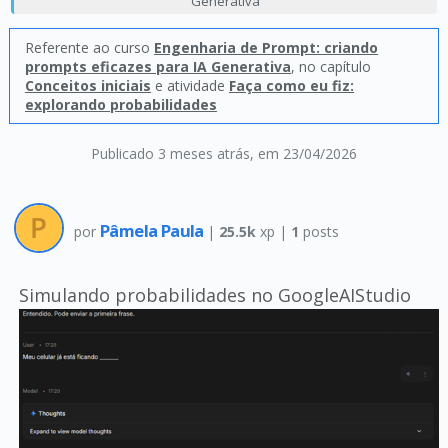
Generativa
Referente ao curso
Engenharia de Prompt: criando
prompts eficazes para IA Generativa
, no capítulo
Conceitos iniciais
e atividade
Faça como eu fiz:
explorando probabilidades
Publicado 3 meses atrás
, em 23/04/2026
Pâmela Paula
por
|
25.5k
xp |
1
posts
Simulando probabilidades no GoogleAIStudio