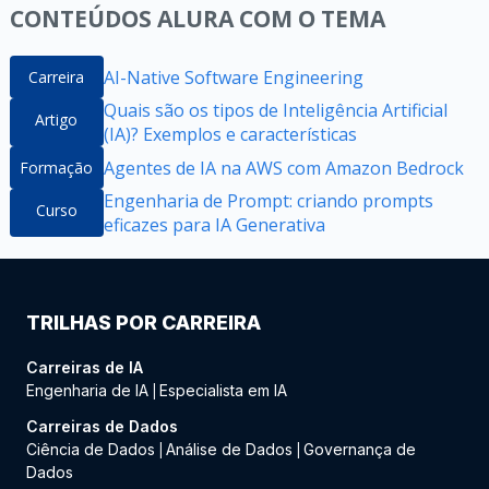
CONTEÚDOS ALURA COM O TEMA
AI-Native Software Engineering
Carreira
Quais são os tipos de Inteligência Artificial
Artigo
(IA)? Exemplos e características
Agentes de IA na AWS com Amazon Bedrock
Formação
Engenharia de Prompt: criando prompts
Curso
eficazes para IA Generativa
TRILHAS POR CARREIRA
Carreiras de IA
Engenharia de IA
Especialista em IA
|
Carreiras de Dados
Ciência de Dados
Análise de Dados
Governança de
|
|
Dados