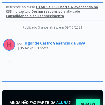
Referente ao curso
HTML5 e CSS3 parte 4: avançando no
CSS
, no capítulo
Design responsivo
e atividade
Consolidando o seu conhecimento
Publicado 5 anos atrás
, em 09/10/2021
Higor de Castro Venâncio da Silva
por
|
35.6k
xp |
3
posts
.............
AINDA NÃO FAZ PARTE DA
ALURA
?
VEJA OS