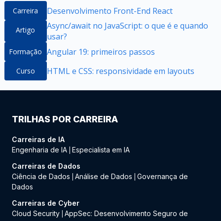
Desenvolvimento Front-End React
Carreira
Async/await no JavaScript: o que é e quando
Artigo
usar?
Angular 19: primeiros passos
Formação
HTML e CSS: responsividade em layouts
Curso
TRILHAS POR CARREIRA
Carreiras de IA
Engenharia de IA
Especialista em IA
|
Carreiras de Dados
Ciência de Dados
Análise de Dados
Governança de
|
|
Dados
Carreiras de Cyber
Cloud Security
AppSec: Desenvolvimento Seguro de
|