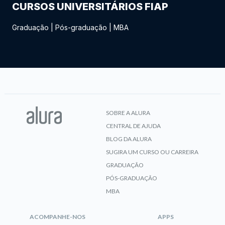
CURSOS UNIVERSITÁRIOS FIAP
Graduação
|
Pós-graduação
|
MBA
SOBRE A ALURA
CENTRAL DE AJUDA
BLOG DA ALURA
SUGIRA UM CURSO OU CARREIRA
GRADUAÇÃO
PÓS-GRADUAÇÃO
MBA
ACOMPANHE-NOS
APPS