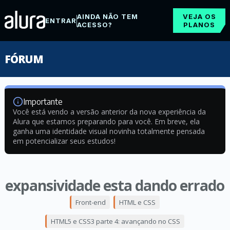
AINDA NÃO TEM
VEJA OS
ENTRAR
ACESSO?
PLANOS
FÓRUM
Importante
Você está vendo a versão anterior da nova experiência da
Alura que estamos preparando para você. Em breve, ela
ganha uma identidade visual novinha totalmente pensada
em potencializar seus estudos!
expansividade esta dando errado
Front-end
HTML e CSS
HTML5 e CSS3 parte 4: avançando no CSS