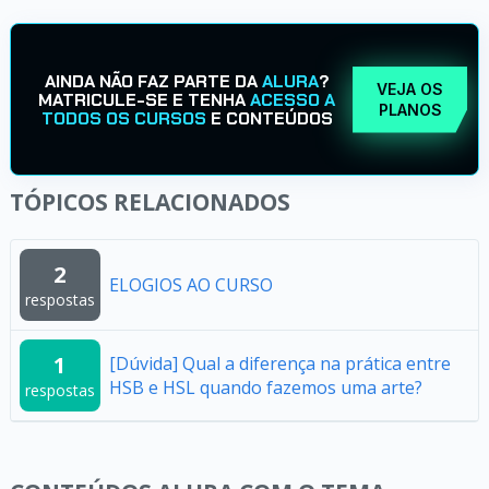
AINDA NÃO FAZ PARTE DA
ALURA
?
VEJA OS
MATRICULE-SE E TENHA
ACESSO A
PLANOS
TODOS OS CURSOS
E CONTEÚDOS
TÓPICOS RELACIONADOS
2
ELOGIOS AO CURSO
respostas
1
[Dúvida] Qual a diferença na prática entre
HSB e HSL quando fazemos uma arte?
respostas