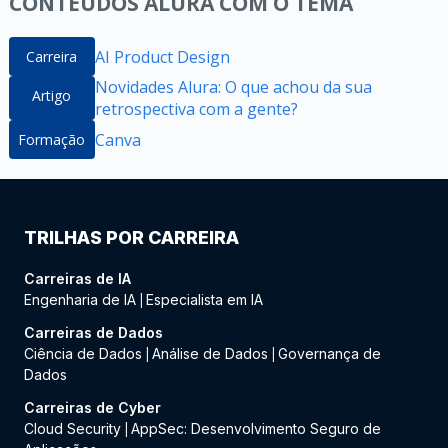
CONTEÚDOS ALURA COM O TEMA
AI Product Design
Carreira
Novidades Alura: O que achou da sua
Artigo
retrospectiva com a gente?
Canva
Formação
TRILHAS POR CARREIRA
Carreiras de IA
Engenharia de IA
Especialista em IA
|
Carreiras de Dados
Ciência de Dados
Análise de Dados
Governança de
|
|
Dados
Carreiras de Cyber
Cloud Security
AppSec: Desenvolvimento Seguro de
|