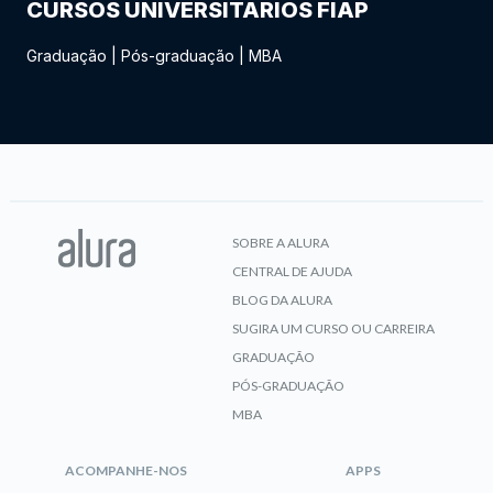
CURSOS UNIVERSITÁRIOS FIAP
Graduação
|
Pós-graduação
|
MBA
SOBRE A ALURA
CENTRAL DE AJUDA
BLOG DA ALURA
SUGIRA UM CURSO OU CARREIRA
GRADUAÇÃO
PÓS-GRADUAÇÃO
MBA
ACOMPANHE-NOS
APPS