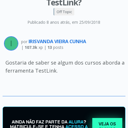
TestLink?
Off Topic
Publicado 8 anos atrás
, em 25/09/2018
IRISVANDA VIEIRA CUNHA
por
|
107.3k
xp |
13
posts
Gostaria de saber se algum dos cursos aborda a
ferramenta TestLink.
AINDA NÃO FAZ PARTE DA
ALURA
?
VEJA OS
MATRICULE-SE E TENHA
ACESSO A