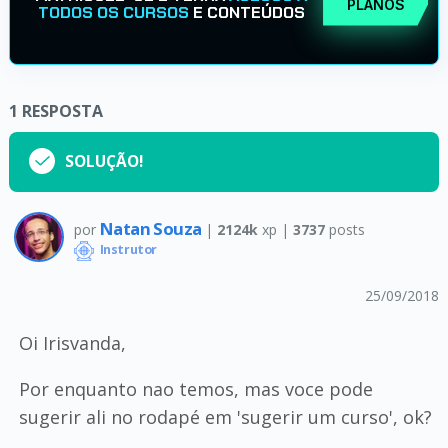
PLANOS
TODOS OS CURSOS
E CONTEÚDOS
1
RESPOSTA
SOLUÇÃO!
Natan Souza
por
|
2124k
xp |
3737
posts
Instrutor
25/09/2018
Oi Irisvanda,
Por enquanto nao temos, mas voce pode
sugerir ali no rodapé em 'sugerir um curso', ok?