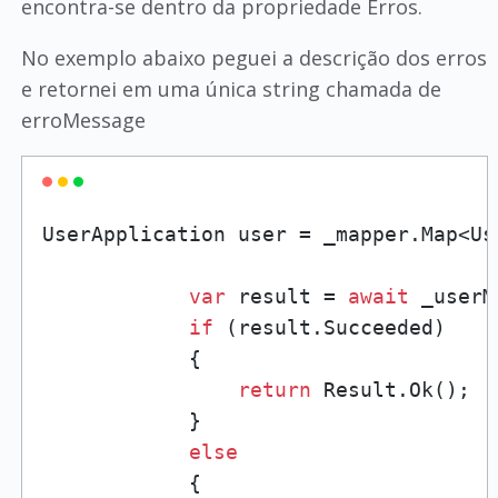
encontra-se dentro da propriedade Erros.
No exemplo abaixo peguei a descrição dos erros
e retornei em uma única string chamada de
erroMessage
UserApplication user = _mapper.Map<Us
var
 result = 
await
 _userM
if
 (result.Succeeded)

            {

return
 Result.Ok();

            }

else
            {
