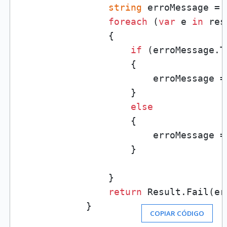
string
 erroMessage = 
foreach
 (
var
 e 
in
 res
                {

if
 (erroMessage.T
                    {

                        erroMessage =
                    }

else
                    {

                        erroMessage =
                    }

                }

return
 Result.Fail(er
            }
COPIAR CÓDIGO