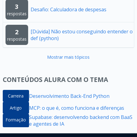
3
Desafio: Calculadora de despesas
respostas
2
[Dúvida] Não estou conseguindo entender o
def (python)
respostas
Mostrar mais tópicos
CONTEÚDOS ALURA COM O TEMA
Desenvolvimento Back-End Python
Carreira
MCP: o que é, como funciona e diferenças
Artigo
Supabase: desenvolvendo backend com BaaS
Formação
e agentes de IA