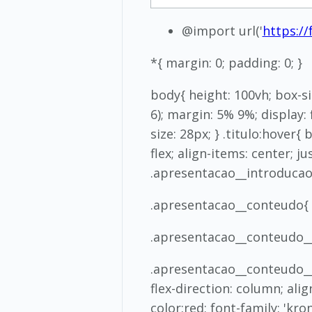
@import url('
https:/
*{ margin: 0; padding: 0; }
body{ height: 100vh; box-si
6); margin: 5% 9%; display: 
size: 28px; } .titulo:hover
flex; align-items: center; j
.apresentacao__introducao{
.apresentacao__conteudo{ wi
.apresentacao__conteudo__ti
.apresentacao__conteudo__te
flex-direction: column; ali
color:red; font-family: 'kro