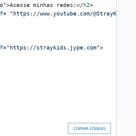
o"
>
Acesse minhas redes:
</
h2
>
f
= 
"https://www.youtube.com/@StrayKids"
>
f
=
"https://straykids.jype.com"
>
COPIAR CÓDIGO