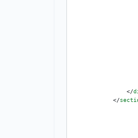
                    
                   
</
d
</
secti