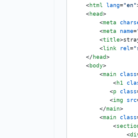
<
html
lang
=
"en"
<
head
>
<
meta
chars
<
meta
name
=
<
title
>
stra
<
link
rel
=
"
</
head
>
<
body
>
<
main
class
<
h1
cla
<
p
class
<
img
src
</
main
>
<
main
class
<
sectio
<
di