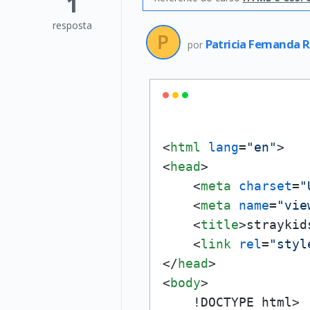
1
resposta
Patricia Fernanda 
por
<
html
lang
=
"en"
>
<
head
>
<
meta
charset
=
"
<
meta
name
=
"vie
<
title
>
straykid
<
link
rel
=
"styl
</
head
>
<
body
>
    !DOCTYPE html>
