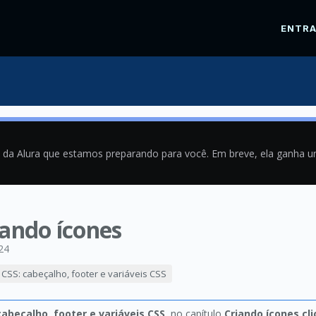
ENTR
a da Alura que estamos preparando para você. Em breve, ela ganha 
izando ícones
24
CSS: cabeçalho, footer e variáveis CSS
abeçalho, footer e variáveis CSS
, no capítulo
Criando ícones cli