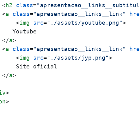
<
h2
class
=
"apresentacao__links__subtitul
<
a
class
=
"apresentacao__links__link"
hre
<
img
src
=
"./assets/youtube.png"
>
   Youtube

</
a
>
<
a
class
=
"apresentacao__links__link"
hre
<
img
src
=
"./assets/jyp.png"
>
     Site oficial

</
a
>
iv
>
on
>