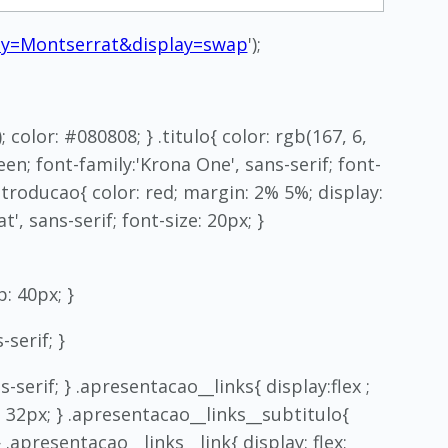
ily=Montserrat&display=swap
');
color: #080808; } .titulo{ color: rgb(167, 6,
een; font-family:'Krona One', sans-serif; font-
introducao{ color: red; margin: 2% 5%; display:
', sans-serif; font-size: 20px; }
: 40px; }
serif; }
serif; } .apresentacao__links{ display:flex ;
: 32px; } .apresentacao__links__subtitulo{
} .apresentacao__links__link{ display: flex;