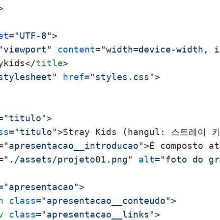
>
et
=
"UTF-8"
>
"viewport"
content
=
"width=device-width, i
ykids
</
title
>
stylesheet"
href
=
"styles.css"
>
=
"titulo"
>
ss
=
"titulo"
>
Stray Kids (hangul: 스트레이 키즈;
=
"apresentacao__introducao"
>
É composto at
=
"./assets/projeto01.png"
alt
=
"foto do gr
=
"apresentacao"
>
n
class
=
"apresentacao__conteudo"
>
v
class
=
"apresentacao__links"
>