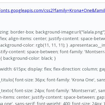
/fonts.googleapis.com/css2?family=Krona+One&fam
zing: border-box; background-image:url("lalala.png"); 
flex; align-items: center; justify-content: space-betw
{ background-color: rgb(11, 11, 11); } .apresentacao__
ustify-content: space-between; font-family: 'Montserrat
 background-color: black; }
dth: 615px; display: flex; flex-direction: column; gap
tulo{ font-size: 36px; font-family: 'Krona One', sans-
xto{ font-size: 24px; font-family: 'Montserrat', sans-
gn-items: center; justify-content: space-between; gap
na one', sans-serif; font-weight: 400; font-size: 24px; 