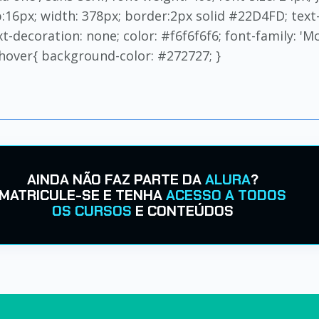
p:16px; width: 378px; border:2px solid #22D4FD; text-a
t-decoration: none; color: #f6f6f6f6; font-family: 'Mo
:hover{ background-color: #272727; }
AINDA NÃO FAZ PARTE DA
ALURA
?
MATRICULE-SE E TENHA
ACESSO A TODOS
OS CURSOS
E CONTEÚDOS