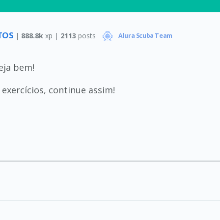
NTOS
|
888.8k
xp |
2113
posts
Alura Scuba Team
teja bem!
exercícios, continue assim!