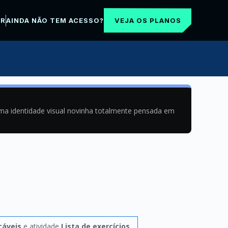
VEJA OS PLANOS
AR
AINDA NÃO TEM ACESSO?
uma identidade visual novinha totalmente pensada em
cáveis
e atividade
Lista de exercícios