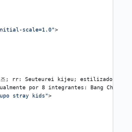
nitial-scale=1.0"
>
 rr: Seuteurei kijeu; estilizado como S
ualmente por 8 integrantes: Bang Chan, L
upo stray kids"
>