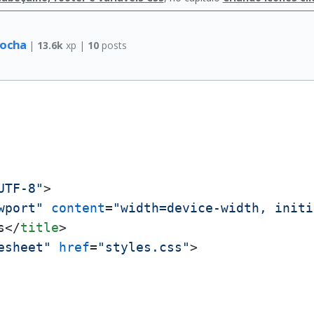
Rocha
|
13.6k
xp |
10
posts
UTF-8"
>
wport"
content
=
"width=device-width, initi
s
</
title
>
esheet"
href
=
"styles.css"
>