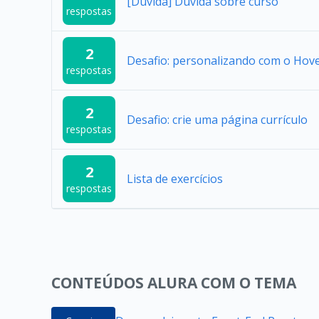
[Dúvida] Duvida sobre curso
respostas
2
Desafio: personalizando com o Hov
respostas
2
Desafio: crie uma página currículo
respostas
2
Lista de exercícios
respostas
CONTEÚDOS ALURA COM O TEMA