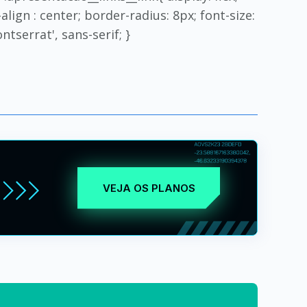
lign : center; border-radius: 8px; font-size:
ntserrat', sans-serif; }
VEJA OS PLANOS