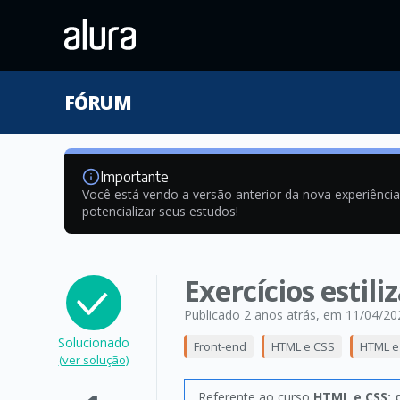
FÓRUM
Importante
Você está vendo a versão anterior da nova experiênci
potencializar seus estudos!
Exercícios estil
Publicado 2 anos atrás
, em 11/04/20
Solucionado
Front-end
HTML e CSS
HTML e 
(ver solução)
Referente ao curso
HTML e CSS: c