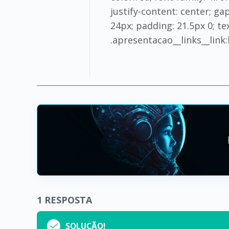
justify-content: center; ga
24px; padding: 21.5px 0; tex
.apresentacao__links__link
1
RESPOSTA
SOLUÇÃO!