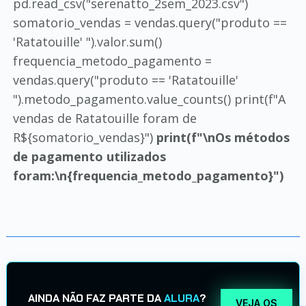
pd.read_csv("serenatto_2sem_2023.csv")
somatorio_vendas = vendas.query("produto ==
'Ratatouille' ").valor.sum()
frequencia_metodo_pagamento =
vendas.query("produto == 'Ratatouille'
").metodo_pagamento.value_counts() print(f"A
vendas de Ratatouille foram de
R${somatorio_vendas}")
print(f"\nOs métodos
de pagamento utilizados
foram:\n{frequencia_metodo_pagamento}")
AINDA NÃO FAZ PARTE DA
ALURA
?
VEJA OS