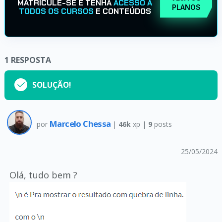
MATRICULE-SE E TENHA
ACESSO A
PLANOS
TODOS OS CURSOS
E CONTEÚDOS
1
RESPOSTA
SOLUÇÃO!
Marcelo Chessa
por
|
46k
xp |
9
posts
25/05/2024
Olá, tudo bem ?