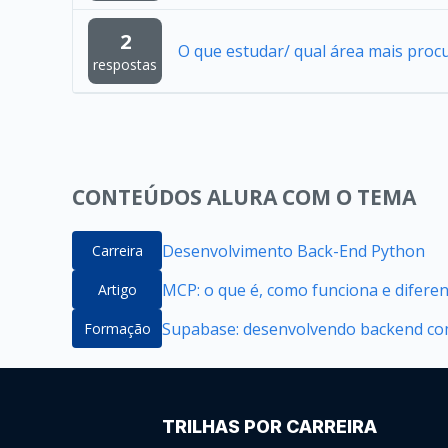
2
O que estudar/ qual área mais proc
respostas
CONTEÚDOS ALURA COM O TEMA
Desenvolvimento Back-End Python
Carreira
MCP: o que é, como funciona e difere
Artigo
Supabase: desenvolvendo backend com
Formação
TRILHAS POR CARREIRA