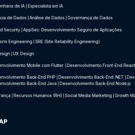
nharia de IA
Especialista em IA
|
cia de Dados
Análise de Dados
Governança de Dados
|
|
d Security
AppSec: Desenvolvimento Seguro de Aplicações
|
form Engineering
SRE (Site Reliability Engineering)
|
esign
UX Design
|
nvolvimento Mobile com Flutter
Desenvolvimento Front-End Reac
|
envolvimento Back-End PHP
Desenvolvimento Back-End .NET
Des
|
|
envolvimento Back-End Java
Desenvolvimento Back-End Node.js
|
rança
Recursos Humanos (RH)
Social Media Marketing
Growth Ma
|
|
|
IAP