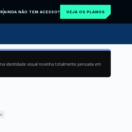
VEJA OS PLANOS
AR
AINDA NÃO TEM ACESSO?
uma identidade visual novinha totalmente pensada em
ão