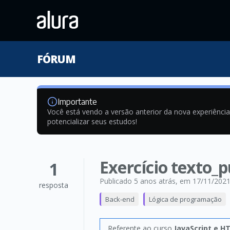
FÓRUM
Importante
Você está vendo a versão anterior da nova experiênci
potencializar seus estudos!
Exercício texto_
1
Publicado 5 anos atrás
, em 17/11/202
resposta
Back-end
Lógica de programação
Referente ao curso
JavaScript e H