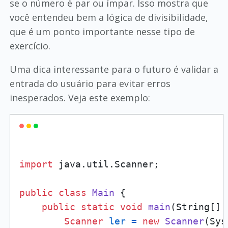
se o número é par ou ímpar. Isso mostra que
você entendeu bem a lógica de divisibilidade,
que é um ponto importante nesse tipo de
exercício.
Uma dica interessante para o futuro é validar a
entrada do usuário para evitar erros
inesperados. Veja este exemplo:
import
 java.util.Scanner;

public
class
Main
 {

public
static
void
main
(String[] 
Scanner
ler
=
new
Scanner
(Sys