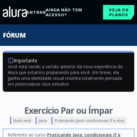
AINDA NÃO TEM
VEJA OS
ENTRAR
ACESSO?
PLANOS
FÓRUM
Importante
Você está vendo a versão anterior da nova experiência da
Alura que estamos preparando para você. Em breve, ela
ganha uma identidade visual novinha totalmente pensada
em potencializar seus estudos!
Exercício Par ou Ímpar
Back-end
Java
Praticando Java: condicionais if e else
Referente ao curso
Praticando Java: condicionais if e