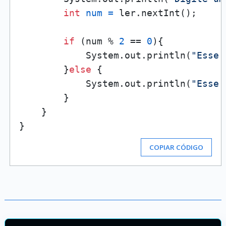
int
num
=
 ler.nextInt();

if
 (num % 
2
 == 
0
){

            System.out.println(
"Esse 
        }
else
 {

            System.out.println(
"Esse 
        }

    }

COPIAR CÓDIGO