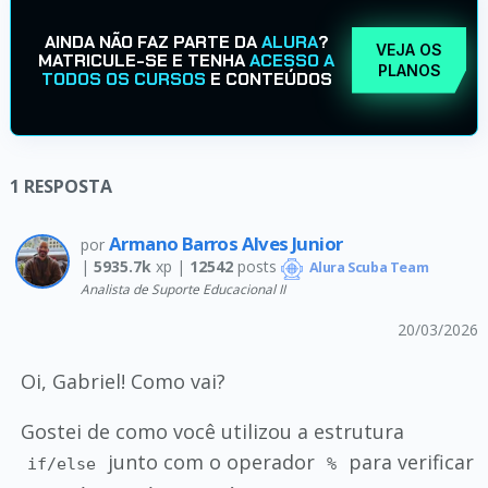
AINDA NÃO FAZ PARTE DA
ALURA
?
VEJA OS
MATRICULE-SE E TENHA
ACESSO A
PLANOS
TODOS OS CURSOS
E CONTEÚDOS
1
RESPOSTA
Armano Barros Alves Junior
por
|
5935.7k
xp |
12542
posts
Alura Scuba Team
Analista de Suporte Educacional II
20/03/2026
Oi, Gabriel! Como vai?
Gostei de como você utilizou a estrutura
junto com o operador
para verificar
if/else
%