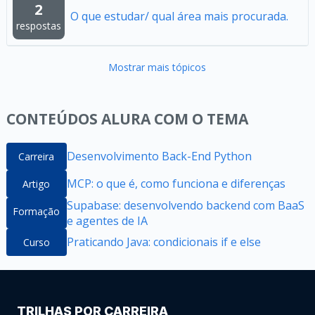
2
O que estudar/ qual área mais procurada.
respostas
Mostrar mais tópicos
CONTEÚDOS ALURA COM O TEMA
Desenvolvimento Back-End Python
Carreira
MCP: o que é, como funciona e diferenças
Artigo
Supabase: desenvolvendo backend com BaaS
Formação
e agentes de IA
Praticando Java: condicionais if e else
Curso
TRILHAS POR CARREIRA