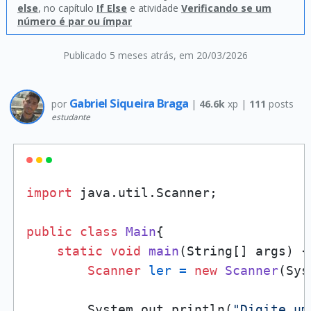
else
, no capítulo
If Else
e atividade
Verificando se um
número é par ou ímpar
Publicado 5 meses atrás
, em 20/03/2026
Gabriel Siqueira Braga
por
|
46.6k
xp |
111
posts
estudante
import
 java.util.Scanner;

public
class
Main
{

static
void
main
(String[] args)
 {

Scanner
ler
=
new
Scanner
(Sys
        System.out.println(
"Digite um