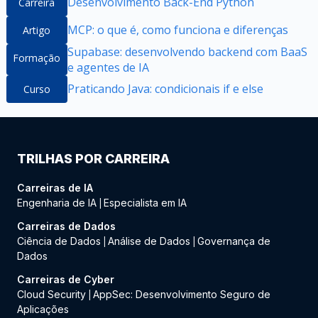
Desenvolvimento Back-End Python
Carreira
MCP: o que é, como funciona e diferenças
Artigo
Supabase: desenvolvendo backend com BaaS
Formação
e agentes de IA
Praticando Java: condicionais if e else
Curso
TRILHAS POR CARREIRA
Carreiras de IA
Engenharia de IA
Especialista em IA
|
Carreiras de Dados
Ciência de Dados
Análise de Dados
Governança de
|
|
Dados
Carreiras de Cyber
Cloud Security
AppSec: Desenvolvimento Seguro de
|
Aplicações