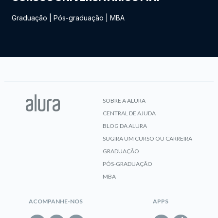
Graduação
|
Pós-graduação
|
MBA
SOBRE A ALURA
CENTRAL DE AJUDA
BLOG DA ALURA
SUGIRA UM CURSO OU CARREIRA
GRADUAÇÃO
PÓS-GRADUAÇÃO
MBA
ACOMPANHE-NOS
APPS