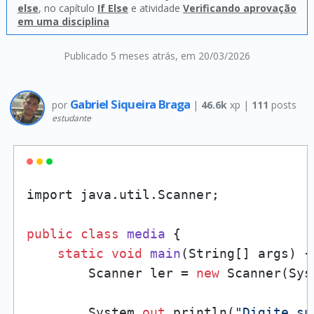
else
, no capítulo
If Else
e atividade
Verificando aprovação
em uma disciplina
Publicado 5 meses atrás
, em 20/03/2026
Gabriel Siqueira Braga
por
|
46.6k
xp |
111
posts
estudante
import java.util.Scanner;

public
class
media
 {

static
void
main
(
String[] args
)
 {

        Scanner ler = 
new
 Scanner(Sys
        System.
out
.println(
"Digite su