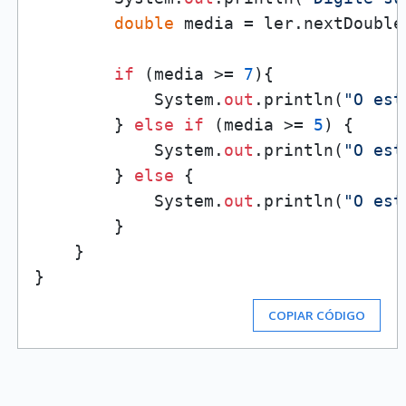
double
 media = ler.nextDouble(
if
 (media >= 
7
){

            System.
out
.println(
"O est
        } 
else
if
 (media >= 
5
) {

            System.
out
.println(
"O est
        } 
else
 {

            System.
out
.println(
"O est
        }

    }

COPIAR CÓDIGO