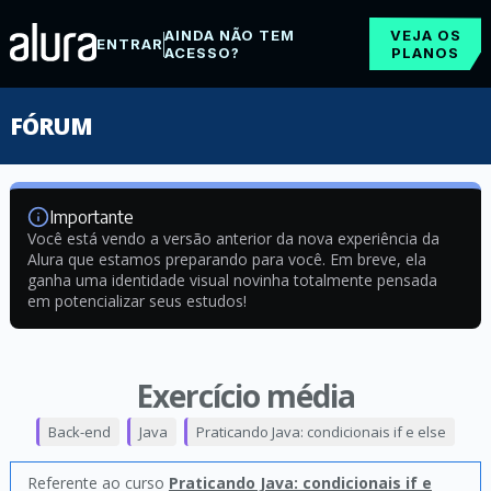
AINDA NÃO TEM
VEJA OS
ENTRAR
ACESSO?
PLANOS
FÓRUM
Importante
Você está vendo a versão anterior da nova experiência da
Alura que estamos preparando para você. Em breve, ela
ganha uma identidade visual novinha totalmente pensada
em potencializar seus estudos!
Exercício média
Back-end
Java
Praticando Java: condicionais if e else
Referente ao curso
Praticando Java: condicionais if e