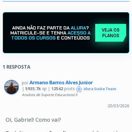
AINDA NÃO FAZ PARTE DA
ALURA
?
VEJA OS
MATRICULE-SE E TENHA
ACESSO A
PLANOS
TODOS OS CURSOS
E CONTEÚDOS
1
RESPOSTA
Armano Barros Alves Junior
por
|
5935.7k
xp |
12542
posts
Alura Scuba Team
Analista de Suporte Educacional II
20/03/2026
Oi, Gabriel! Como vai?