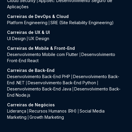
Cloud Security
AppSec: Desenvolvimento Seguro de
|
Aplicações
Carreiras de DevOps & Cloud
Platform Engineering
SRE (Site Reliability Engineering)
|
Carreiras de UX & UI
UI Design
UX Design
|
Carreiras de Mobile & Front-End
Desenvolvimento Mobile com Flutter
Desenvolvimento
|
Front-End React
Carreiras de Back-End
Desenvolvimento Back-End PHP
Desenvolvimento Back-
|
End .NET
Desenvolvimento Back-End Python
|
|
Desenvolvimento Back-End Java
Desenvolvimento Back-
|
End Node.js
Carreiras de Negócios
Liderança
Recursos Humanos (RH)
Social Media
|
|
Marketing
Growth Marketing
|