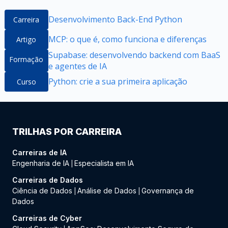
Desenvolvimento Back-End Python
Carreira
MCP: o que é, como funciona e diferenças
Artigo
Supabase: desenvolvendo backend com BaaS
Formação
e agentes de IA
Python: crie a sua primeira aplicação
Curso
TRILHAS POR CARREIRA
Carreiras de IA
Engenharia de IA
Especialista em IA
|
Carreiras de Dados
Ciência de Dados
Análise de Dados
Governança de
|
|
Dados
Carreiras de Cyber