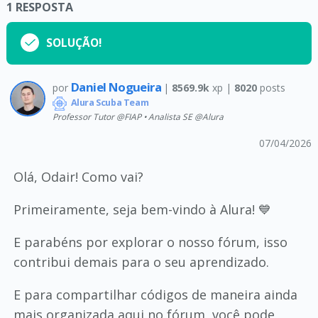
1
RESPOSTA
SOLUÇÃO!
Daniel Nogueira
por
|
8569.9k
xp |
8020
posts
Alura Scuba Team
Professor Tutor @FIAP • Analista SE @Alura
07/04/2026
Olá, Odair! Como vai?
Primeiramente, seja bem-vindo à Alura! 💙
E parabéns por explorar o nosso fórum, isso
contribui demais para o seu aprendizado.
E para compartilhar códigos de maneira ainda
mais organizada aqui no fórum, você pode