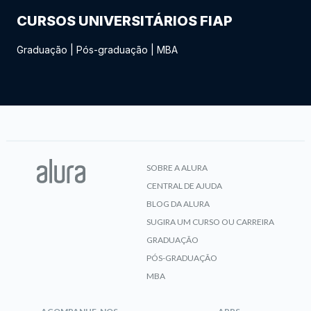
CURSOS UNIVERSITÁRIOS FIAP
Graduação
|
Pós-graduação
|
MBA
SOBRE A ALURA
CENTRAL DE AJUDA
BLOG DA ALURA
SUGIRA UM CURSO OU CARREIRA
GRADUAÇÃO
PÓS-GRADUAÇÃO
MBA