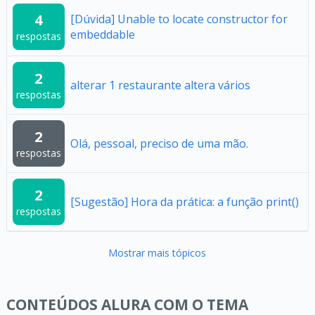
4
[Dúvida] Unable to locate constructor for
embeddable
respostas
2
alterar 1 restaurante altera vários
respostas
2
Olá, pessoal, preciso de uma mão.
respostas
2
[Sugestão] Hora da prática: a função print()
respostas
Mostrar mais tópicos
CONTEÚDOS ALURA COM O TEMA