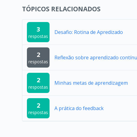
TÓPICOS RELACIONADOS
3
Desafio: Rotina de Apredizado
respostas
2
Reflexão sobre aprendizado contín
respostas
2
Minhas metas de aprendizagem
respostas
2
A prática do feedback
respostas