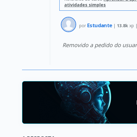
atividades simples
Estudante
por
|
13.8k
xp 
Removido a pedido do usuar