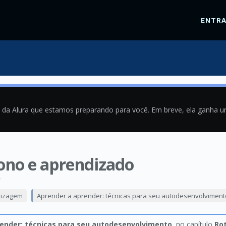
ENTR
a da Alura que estamos preparando para você. Em breve, ela ganha 
 sono e aprendizado
4
dizagem
Aprender a aprender: técnicas para seu autodesenvolviment
ender: técnicas para seu autodesenvolvimento
, no capítulo
Ro