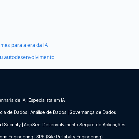
mes para a era da IA
seu autodesenvolvimento
nharia de IA
Especialista em IA
|
cia de Dados
Análise de Dados
Governança de Dados
|
|
d Security
AppSec: Desenvolvimento Seguro de Aplicações
|
form Engineering
SRE (Site Reliability Engineering)
|