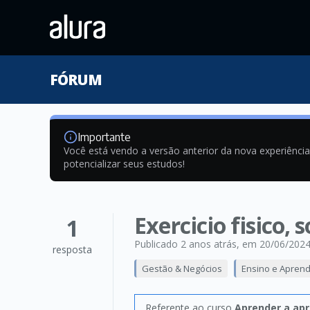
FÓRUM
Importante
Você está vendo a versão anterior da nova experiênci
potencializar seus estudos!
Exercicio fisico,
1
Publicado 2 anos atrás
, em 20/06/202
resposta
Gestão & Negócios
Ensino e Apren
Referente ao curso
Aprender a apr