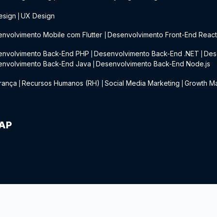
esign
UX Design
|
nvolvimento Mobile com Flutter
Desenvolvimento Front-End Reac
|
envolvimento Back-End PHP
Desenvolvimento Back-End .NET
Des
|
|
envolvimento Back-End Java
Desenvolvimento Back-End Node.js
|
rança
Recursos Humanos (RH)
Social Media Marketing
Growth Ma
|
|
|
IAP