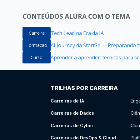
CONTEÚDOS ALURA COM O TEMA
Tech Lead na Era da IA
Carreira
AI Journey da StartSe — Preparando ti
Formação
Aprender a aprender: técnicas para 
Curso
TRILHAS POR CARREIRA
Carreiras de IA
Enge
Carreiras de Dados
Ciên
Carreiras de Cyber
Clou
Carreiras de DevOps & Cloud
Plat