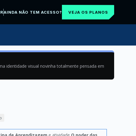
VEJA OS PLANOS
AR
AINDA NÃO TEM ACESSO?
uma identidade visual novinha totalmente pensada em
o
tina de Aprendizagem
e atividade
O poder das