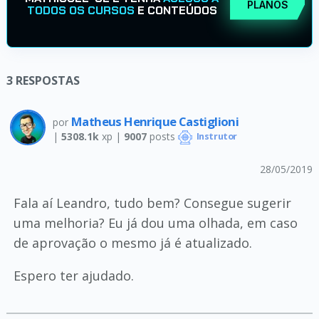
PLANOS
TODOS OS CURSOS
E CONTEÚDOS
3
RESPOSTAS
Matheus Henrique Castiglioni
por
|
5308.1k
xp |
9007
posts
Instrutor
28/05/2019
Fala aí Leandro, tudo bem? Consegue sugerir
uma melhoria? Eu já dou uma olhada, em caso
de aprovação o mesmo já é atualizado.
Espero ter ajudado.