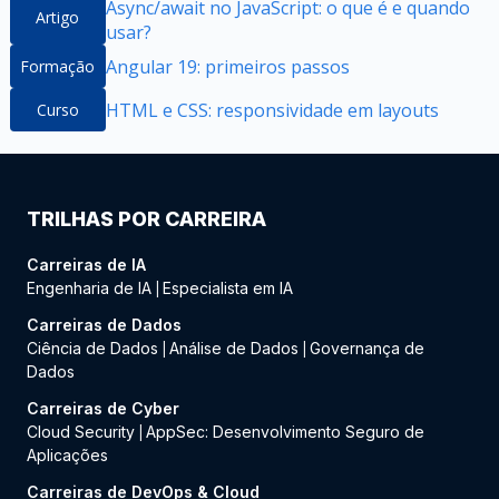
Async/await no JavaScript: o que é e quando
Artigo
usar?
Angular 19: primeiros passos
Formação
HTML e CSS: responsividade em layouts
Curso
TRILHAS POR CARREIRA
Carreiras de IA
Engenharia de IA
Especialista em IA
|
Carreiras de Dados
Ciência de Dados
Análise de Dados
Governança de
|
|
Dados
Carreiras de Cyber
Cloud Security
AppSec: Desenvolvimento Seguro de
|
Aplicações
Carreiras de DevOps & Cloud