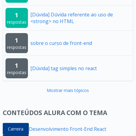
1
[Dúvida] Dúvida referente ao uso de
<strong> no HTML
respostas
1
sobre o curso de front-end
respostas
1
[Dúvida] tag simples no react
respostas
Mostrar mais tópicos
CONTEÚDOS ALURA COM O TEMA
Desenvolvimento Front-End React
Carreira