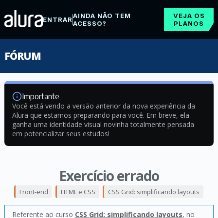
AINDA NÃO TEM
VEJA OS
ENTRAR
ACESSO?
PLANOS
FÓRUM
Importante
Você está vendo a versão anterior da nova experiência da
Alura que estamos preparando para você. Em breve, ela
ganha uma identidade visual novinha totalmente pensada
em potencializar seus estudos!
Exercício errado
Front-end
HTML e CSS
CSS Grid: simplificando layouts
Referente ao curso
CSS Grid: simplificando layouts
, no