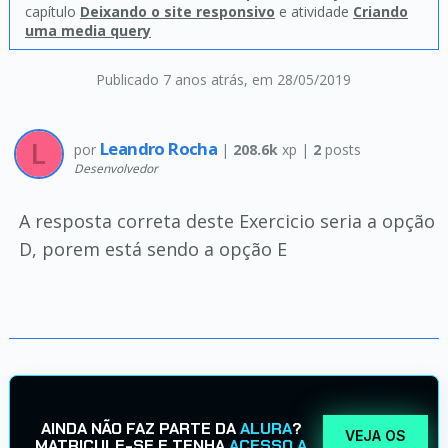
capítulo
Deixando o site responsivo
e atividade
Criando
uma media query
Publicado 7 anos atrás
, em 28/05/2019
Leandro Rocha
por
|
208.6k
xp |
2
posts
Desenvolvedor
A resposta correta deste Exercicio seria a opção
D, porem está sendo a opção E
AINDA NÃO FAZ PARTE DA
ALURA
?
VEJA OS
MATRICULE-SE E TENHA
ACESSO A