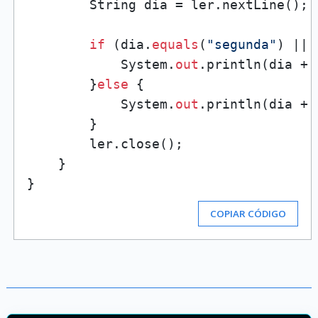
        String dia = ler.nextLine();

if
 (dia.
equals
(
"segunda"
) || 
            System.
out
.println(dia + 
        }
else
 {

            System.
out
.println(dia + 
        }

        ler.close();

    }

COPIAR CÓDIGO