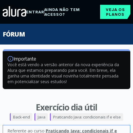
AINDA NÃO TEM
VEJA OS
ENTRAR
ACESSO?
PLANOS
FÓRUM
Importante
Você está vendo a versão anterior da nova experiência da
Alura que estamos preparando para você. Em breve, ela
ganha uma identidade visual novinha totalmente pensada
em potencializar seus estudos!
Exercício dia útil
Back-end
Java
Praticando Java: condicionais if e else
Referente ao curso
Praticando Java: condicionais if e