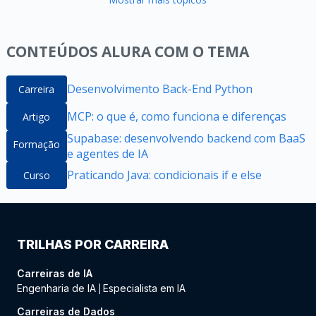
CONTEÚDOS ALURA COM O TEMA
Desenvolvimento Back-End Python
Carreira
MCP: o que é, como funciona e diferenças
Artigo
Supabase: desenvolvendo backend com BaaS
Formação
e agentes de IA
Praticando Java: condicionais if e else
Curso
TRILHAS POR CARREIRA
Carreiras de IA
Engenharia de IA
Especialista em IA
|
Carreiras de Dados