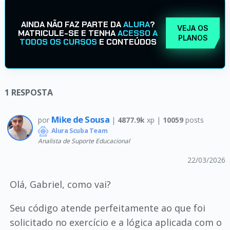
AINDA NÃO FAZ PARTE DA
ALURA
?
VEJA OS
MATRICULE-SE E TENHA
ACESSO A
PLANOS
TODOS OS CURSOS
E CONTEÚDOS
1
RESPOSTA
Mike de Sousa
por
|
4877.9k
xp |
10059
posts
Alura Scuba Team
Analista de Suporte Educacional
22/03/2026
Olá, Gabriel, como vai?
Seu código atende perfeitamente ao que foi
solicitado no exercício e a lógica aplicada com o