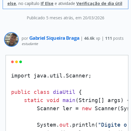
else
, no capítulo
If Else
e atividade
Verificação de dia útil
Publicado 5 meses atrás
, em 20/03/2026
Gabriel Siqueira Braga
por
|
46.6k
xp |
111
posts
estudante
import java.util.Scanner;

public
class
diaUtil
 {

static
void
main
(
String[] args
)
 {

        Scanner ler = 
new
 Scanner(Sys
        System.
out
.println(
"Digite o 