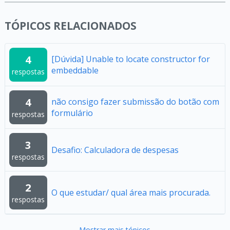
TÓPICOS RELACIONADOS
4
[Dúvida] Unable to locate constructor for
embeddable
respostas
4
não consigo fazer submissão do botão com
formulário
respostas
3
Desafio: Calculadora de despesas
respostas
2
O que estudar/ qual área mais procurada.
respostas
Mostrar mais tópicos