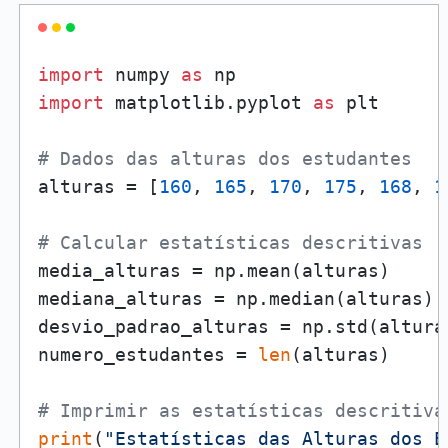
import
 numpy 
as
import
 matplotlib.pyplot 
as
 plt

# Dados das alturas dos estudantes
alturas = [
160
, 
165
, 
170
, 
175
, 
168
, 
1
# Calcular estatísticas descritivas
media_alturas = np.mean(alturas)

mediana_alturas = np.median(alturas)

desvio_padrao_alturas = np.std(alturas
numero_estudantes = 
len
(alturas)

# Imprimir as estatísticas descritiva
print
(
"Estatísticas das Alturas dos E