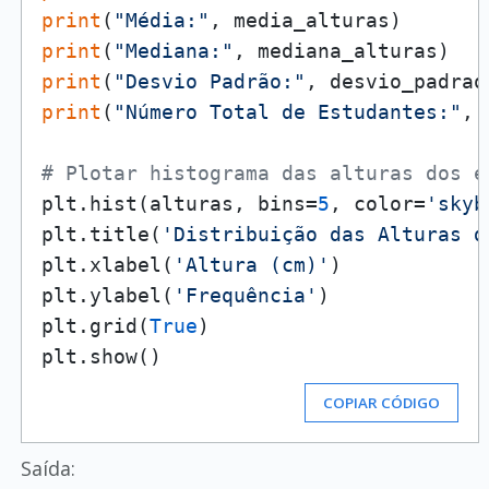
print
(
"Média:"
print
(
"Mediana:"
print
(
"Desvio Padrão:"
print
(
"Número Total de Estudantes:"
, 
# Plotar histograma das alturas dos e
plt.hist(alturas, bins=
5
, color=
'skyb
plt.title(
'Distribuição das Alturas d
plt.xlabel(
'Altura (cm)'
)

plt.ylabel(
'Frequência'
)

plt.grid(
True
)

COPIAR CÓDIGO
Saída: