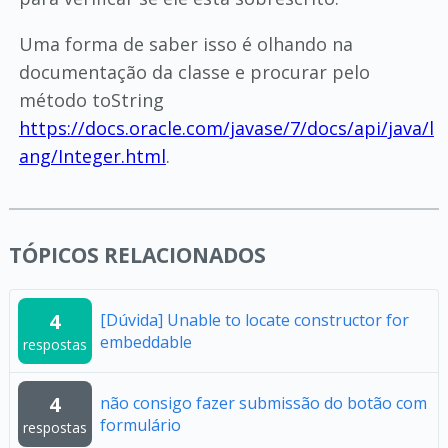
Uma forma de saber isso é olhando na
documentação da classe e procurar pelo
método toString
https://docs.oracle.com/javase/7/docs/api/java/l
ang/Integer.html
.
TÓPICOS RELACIONADOS
4
[Dúvida] Unable to locate constructor for
embeddable
respostas
4
não consigo fazer submissão do botão com
formulário
respostas