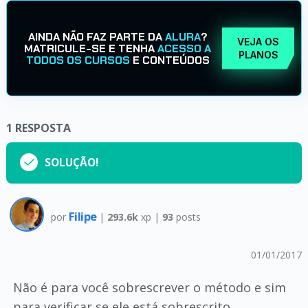
AINDA NÃO FAZ PARTE DA
ALURA
?
VEJA OS
MATRICULE-SE E TENHA
ACESSO A
PLANOS
TODOS OS CURSOS
E CONTEÚDOS
1
RESPOSTA
SOLUÇÃO!
Filipe
por
|
293.6k
xp |
93
posts
01/01/2017
Não é para você sobrescrever o método e sim
para verificar se ele está sobrescrito.