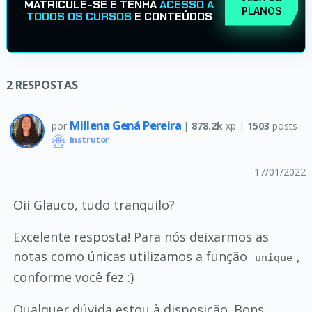
MATRICULE-SE E TENHA
ACESSO A
PLANOS
TODOS OS CURSOS
E CONTEÚDOS
2
RESPOSTAS
Millena Gená Pereira
por
|
878.2k
xp |
1503
posts
Instrutor
17/01/2022
Oii Glauco, tudo tranquilo?
Excelente resposta! Para nós deixarmos as
notas como únicas utilizamos a função
,
unique
conforme você fez :)
Qualquer dúvida estou à disposição. Bons