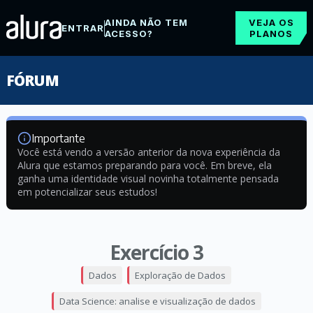
AINDA NÃO TEM
VEJA OS
ENTRAR
ACESSO?
PLANOS
FÓRUM
Importante
Você está vendo a versão anterior da nova experiência da
Alura que estamos preparando para você. Em breve, ela
ganha uma identidade visual novinha totalmente pensada
em potencializar seus estudos!
Exercício 3
Dados
Exploração de Dados
Data Science: analise e visualização de dados