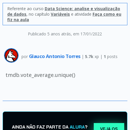
Referente ao curso
Data Science: analise e visualização
de dados
, no capítulo
Variáveis
e atividade
Faça como eu
fiz na aula
Publicado 5 anos atrás
, em 17/01/2022
Glauco Antonio Torres
por
|
5.7k
xp |
1
posts
tmdb.vote_average.unique()
AINDA NÃO FAZ PARTE DA
ALURA
?
VEJA OS