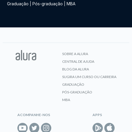
Graduação
|
Pós-graduação
|
MBA
SOBRE A ALURA
CENTRAL DE AJUDA
BLOG DA ALURA
SUGIRA UM CURSO OU CARREIRA
GRADUAÇÃO
PÓS-GRADUAÇÃO
MBA
ACOMPANHE-NOS
APPS