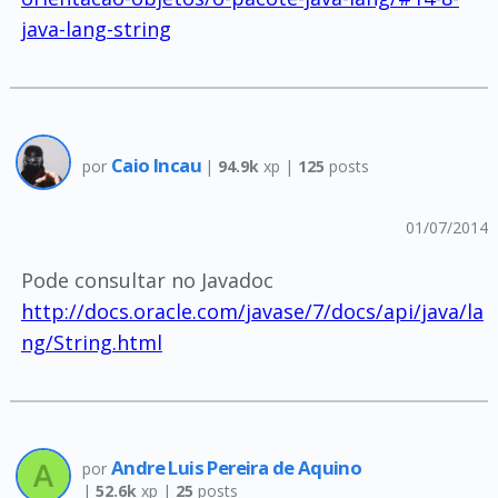
java-lang-string
Caio Incau
por
|
94.9k
xp |
125
posts
01/07/2014
Pode consultar no Javadoc
http://docs.oracle.com/javase/7/docs/api/java/la
ng/String.html
Andre Luis Pereira de Aquino
por
|
52.6k
xp |
25
posts