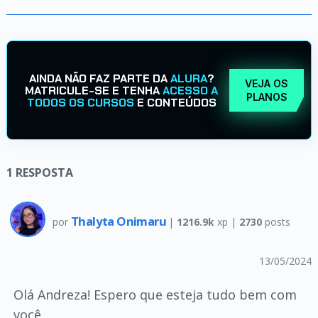
AINDA NÃO FAZ PARTE DA
ALURA
?
VEJA OS
MATRICULE-SE E TENHA
ACESSO A
PLANOS
TODOS OS CURSOS
E CONTEÚDOS
1
RESPOSTA
Thalyta Onimaru
por
|
1216.9k
xp |
2730
posts
13/05/2024
Olá Andreza! Espero que esteja tudo bem com
você.