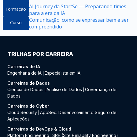
AI Journey da StartSe — Preparando times
Formação
para a era da IA
Comunicação: como se expressar bem e ser
Curso
compreendido
TRILHAS POR CARREIRA
Carreiras de IA
Engenharia de IA
Especialista em IA
|
Carreiras de Dados
Ciência de Dados
Análise de Dados
Governança de
|
|
Dados
Carreiras de Cyber
Cloud Security
AppSec: Desenvolvimento Seguro de
|
Aplicações
Carreiras de DevOps & Cloud
Platform Engineering
SRE (Site Reliability Engineering)
|