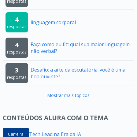
respostas
4
linguagem corporal
respostas
4
Faça como eu fiz: qual sua maior linguagem
não verbal?
respostas
3
Desafio: a arte da escutatória: você é uma
boa ouvinte?
respostas
Mostrar mais tópicos
CONTEÚDOS ALURA COM O TEMA
Tech Lead na Era da IA
Carreira