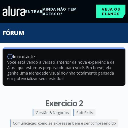
AINDA NÃO TEM
VEJA OS
ENTRAR
ACESSO?
PLANOS
FÓRUM
Importante
Você está vendo a versão anterior da nova experiência da
Alura que estamos preparando para você. Em breve, ela
ganha uma identidade visual novinha totalmente pensada
em potencializar seus estudos!
Exercicio 2
Gestão & Negócios
Soft Skills
Comunicação: como se expressar bem e ser compreendido