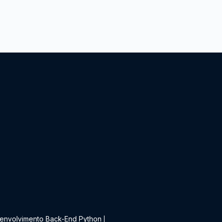
t
envolvimento Back-End Python
|