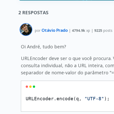
2
RESPOSTAS
Otávio Prado
por
|
4794.9k
xp |
9225
posts
Oi André, tudo bem?
URLEncoder deve ser o que você procura. V
consulta individual, não a URL inteira, c
separador de nome-valor do parâmetro "=
URLEncoder.encode(q, 
"UTF-8"
);