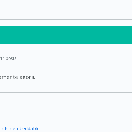
11
posts
tamente agora.
tor for embeddable