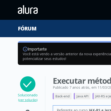
FÓRUM
Importante
Você está vendo a versão anterior da nova experiênci
potencializar seus estudos!
Executar métod
Publicado 7 anos atrás
, em 11/03/2
Solucionado
Back-end
Java API
JAX-RS e J
(ver solução)
Referente ao curso
JAX-RS e Jer