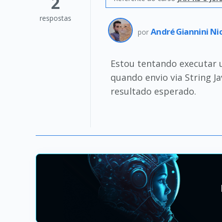
2
respostas
André Giannini Ni
por
Estou tentando executar 
quando envio via String J
resultado esperado.