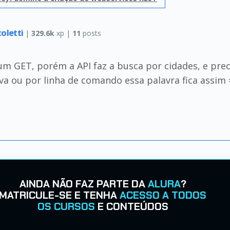
coletti
|
329.6k
xp |
11
posts
um GET, porém a API faz a busca por cidades, e pre
ava ou por linha de comando essa palavra fica assi
AINDA NÃO FAZ PARTE DA
ALURA
?
MATRICULE-SE E TENHA
ACESSO A TODOS
OS CURSOS
E CONTEÚDOS