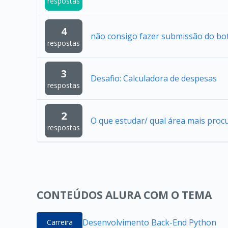
respostas
4
não consigo fazer submissão do bo
respostas
3
Desafio: Calculadora de despesas
respostas
2
O que estudar/ qual área mais proc
respostas
CONTEÚDOS ALURA COM O TEMA
Desenvolvimento Back-End Python
Carreira