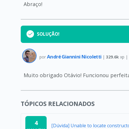
Abraço!
SOLUÇÃO!
André Giannini Nicoletti
por
|
329.6k
xp |
Muito obrigado Otávio! Funcionou perfei
TÓPICOS RELACIONADOS
4
[Dúvida] Unable to locate construc