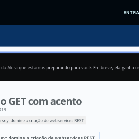
ENTR
a da Alura que estamos preparando para você. Em breve, ela ganha 
o GET com acento
019
ersey: domine a criação de webservices REST
sey: domine a criação de webservices REST