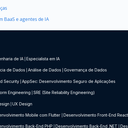
nças
 BaaS e agentes de IA
nharia de IA
Especialista em IA
|
cia de Dados
Análise de Dados
Governança de Dados
|
|
d Security
AppSec: Desenvolvimento Seguro de Aplicações
|
form Engineering
SRE (Site Reliability Engineering)
|
esign
UX Design
|
nvolvimento Mobile com Flutter
Desenvolvimento Front-End Reac
|
envolvimento Back-End PHP
Desenvolvimento Back-End .NET
Des
|
|