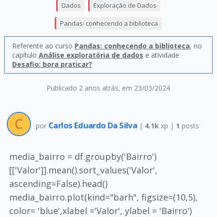
Dados
Exploração de Dados
Pandas: conhecendo a biblioteca
Referente ao curso
Pandas: conhecendo a biblioteca
, no
capítulo
Análise exploratória de dados
e atividade
Desafio: bora praticar?
Publicado 2 anos atrás
, em 23/03/2024
Carlos Eduardo Da Silva
por
|
4.1k
xp |
1
posts
media_bairro = df.groupby('Bairro')
[['Valor']].mean().sort_values('Valor',
ascending=False).head()
media_bairro.plot(kind="barh", figsize=(10,5),
color= 'blue',xlabel ='Valor', ylabel = 'Bairro')