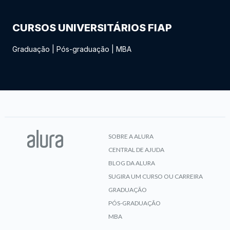
CURSOS UNIVERSITÁRIOS FIAP
Graduação
|
Pós-graduação
|
MBA
SOBRE A ALURA
CENTRAL DE AJUDA
BLOG DA ALURA
SUGIRA UM CURSO OU CARREIRA
GRADUAÇÃO
PÓS-GRADUAÇÃO
MBA