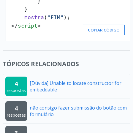
        }

    }

mostra
(
"FIM"
</
script
>
COPIAR CÓDIGO
TÓPICOS RELACIONADOS
4
[Dúvida] Unable to locate constructor for
embeddable
respostas
4
não consigo fazer submissão do botão com
formulário
respostas
3