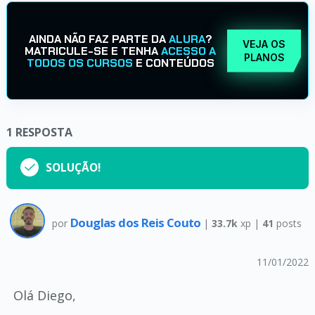
AINDA NÃO FAZ PARTE DA
ALURA
?
VEJA OS
MATRICULE-SE E TENHA
ACESSO A
PLANOS
TODOS OS CURSOS
E CONTEÚDOS
1
RESPOSTA
SOLUÇÃO!
Douglas dos Reis Couto
por
|
33.7k
xp |
41
posts
11/01/2022
Olá Diego,