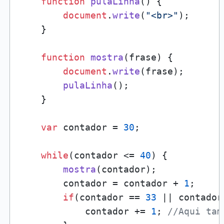
function
pulaLinha
(
) {

document
.
write
(
"<br>"
);

    }

function
mostra
(
frase
) {

document
.
write
(frase);

pulaLinha
();

    }

var
 contador = 
30
;

while
(contador <= 
40
) {

mostra
(contador);

        contador = contador + 
1
;

if
(contador == 
33
 || contador
            contador += 
1
; 
//Aqui tam