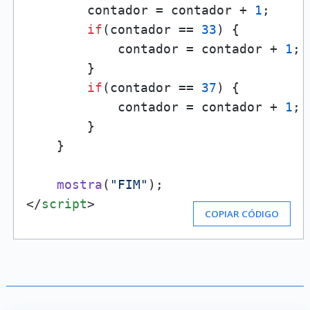
        contador = contador + 
1
;

if
(contador == 
33
) {

            contador = contador + 
1
;

        }

if
(contador == 
37
) {

            contador = contador + 
1
;

        }

    }

mostra
(
"FIM"
</
script
>
COPIAR CÓDIGO