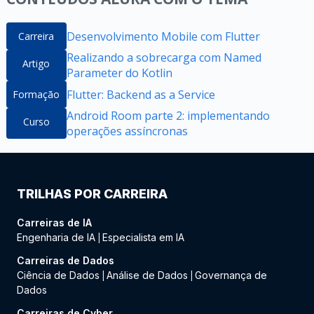
Desenvolvimento Mobile com Flutter
Carreira
Realizando a sobrecarga com Named
Artigo
Parameter do Kotlin
Flutter: Backend as a Service
Formação
Android Room parte 2: implementando
Curso
operações assíncronas
TRILHAS POR CARREIRA
Carreiras de IA
Engenharia de IA
Especialista em IA
|
Carreiras de Dados
Ciência de Dados
Análise de Dados
Governança de
|
|
Dados
Carreiras de Cyber