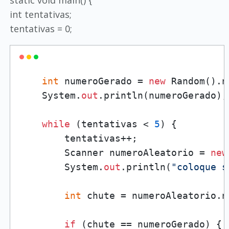
static void main() {
int tentativas;
tentativas = 0;
int
 numeroGerado = 
new
 Random().n
    System.
out
.println(numeroGerado);

while
 (tentativas < 
5
) {

        tentativas++;

        Scanner numeroAleatorio = 
new
        System.
out
.println(
"coloque s
int
 chute = numeroAleatorio.n
if
 (chute == numeroGerado) {
