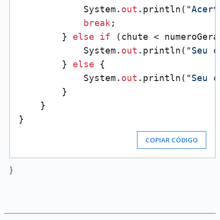
            System.
out
.println(
"Acert
break
;

        } 
else
if
 (chute < numeroGerad
            System.
out
.println(
"Seu c
        } 
else
 {

            System.
out
.println(
"Seu c
        }

    }

COPIAR CÓDIGO
}