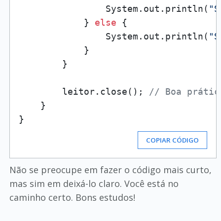
                System.out.println(
"S
            } 
else
 {

                System.out.println(
"S
            }

        }

        leitor.close(); 
// Boa prátic
    }

COPIAR CÓDIGO
Não se preocupe em fazer o código mais curto,
mas sim em deixá-lo claro. Você está no
caminho certo. Bons estudos!