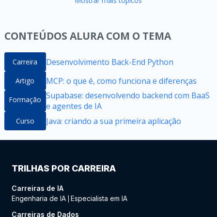
Mostrar mais tópicos
CONTEÚDOS ALURA COM O TEMA
Desenvolvimento Back-End Python
Carreira
MCP: o que é, como funciona e diferenças
Artigo
Supabase: desenvolvendo backend com BaaS
Formação
e agentes de IA
Java: criando a sua primeira aplicação
Curso
TRILHAS POR CARREIRA
Carreiras de IA
Engenharia de IA
Especialista em IA
|
Carreiras de Dados