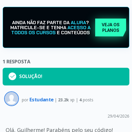
AINDA NÃO FAZ PARTE DA
ALURA
?
VEJA OS
MATRICULE-SE E TENHA
ACESSO A
PLANOS
TODOS OS CURSOS
E CONTEÚDOS
1
RESPOSTA
SOLUÇÃO!
Estudante
por
|
23.2k
xp |
4
posts
29/04/2026
Olá, Guilherme! Parabéns pelo seu código!