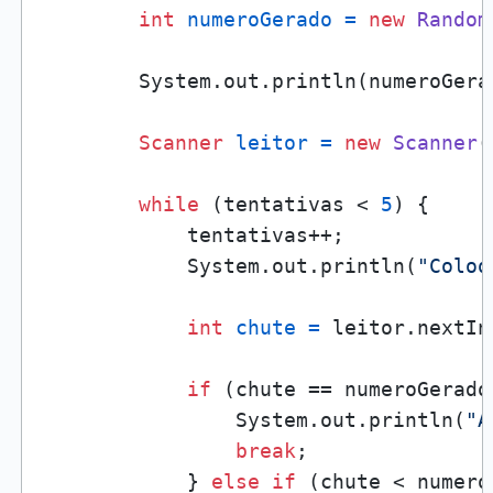
int
numeroGerado
=
new
Random
        System.out.println(numeroGerad
Scanner
leitor
=
new
Scanner
(
while
 (tentativas < 
5
) {

            tentativas++;

            System.out.println(
"Coloq
int
chute
=
 leitor.nextInt
if
 (chute == numeroGerado)
                System.out.println(
"A
break
;

            } 
else
if
 (chute < numero