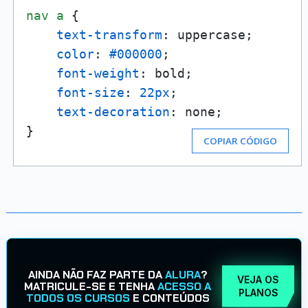
nav
a
 {

text-transform
: uppercase;

color
: 
#000000
;

font-weight
: bold;

font-size
: 
22px
;

text-decoration
: none;

}
COPIAR CÓDIGO
AINDA NÃO FAZ PARTE DA
ALURA
?
VEJA OS
MATRICULE-SE E TENHA
ACESSO A
PLANOS
TODOS OS CURSOS
E CONTEÚDOS