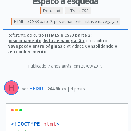
espaco a esqueda
Front-end
HTML e CSS
HTML5 e CSS3 parte 2: posicionamento, listas e navegação
Referente ao curso
HTML5 e CSS3 parte 2:
posicionamento, listas e navegação
, no capítulo
Navegação entre páginas
e atividade
Consolidando o
seu conhecimento
Publicado 7 anos atrás
, em 20/09/2019
HEDIR
por
|
264.8k
xp |
1
posts
<!DOCTYPE 
html
>