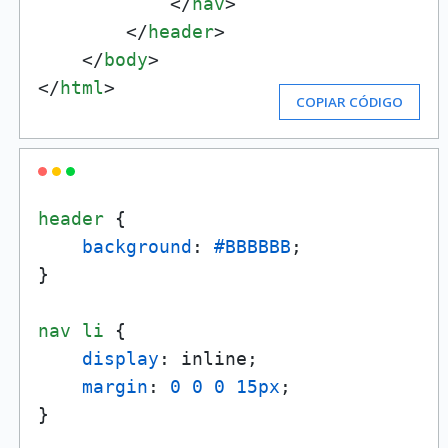
</
nav
>
</
header
>
</
body
>
</
html
>
COPIAR CÓDIGO
header
 {

background
: 
#BBBBBB
;

}

nav
li
 {

display
: inline;

margin
: 
0
0
0
15px
;

}
