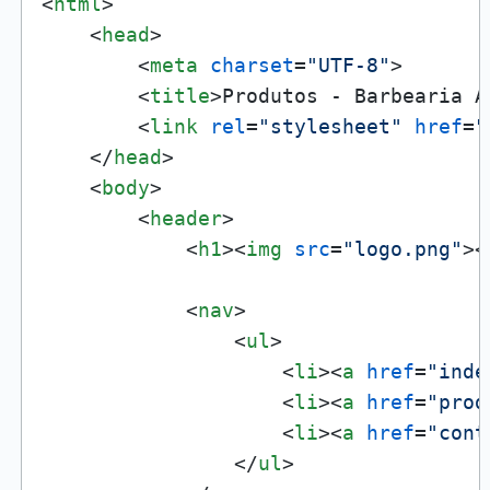
<
html
>
<
head
>
<
meta
charset
=
"UTF-8"
>
<
title
>
Produtos - Barbearia A
<
link
rel
=
"stylesheet"
href
=
"
</
head
>
<
body
>
<
header
>
<
h1
>
<
img
src
=
"logo.png"
>
<
<
nav
>
<
ul
>
<
li
>
<
a
href
=
"inde
<
li
>
<
a
href
=
"prod
<
li
>
<
a
href
=
"cont
</
ul
>