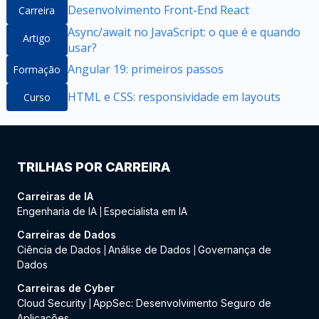
Desenvolvimento Front-End React
Carreira
Async/await no JavaScript: o que é e quando
Artigo
usar?
Angular 19: primeiros passos
Formação
HTML e CSS: responsividade em layouts
Curso
TRILHAS POR CARREIRA
Carreiras de IA
Engenharia de IA
Especialista em IA
|
Carreiras de Dados
Ciência de Dados
Análise de Dados
Governança de
|
|
Dados
Carreiras de Cyber
Cloud Security
AppSec: Desenvolvimento Seguro de
|
Aplicações