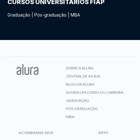
CURSOS UNIVERSITÁRIOS FIAP
Graduação
|
Pós-graduação
|
MBA
SOBRE A ALURA
CENTRAL DE AJUDA
BLOG DA ALURA
SUGIRA UM CURSO OU CARREIRA
GRADUAÇÃO
PÓS-GRADUAÇÃO
MBA
ACOMPANHE-NOS
APPS