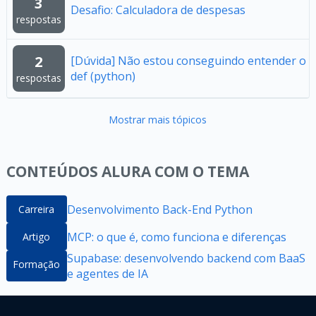
3
Desafio: Calculadora de despesas
respostas
2
[Dúvida] Não estou conseguindo entender o
def (python)
respostas
Mostrar mais tópicos
CONTEÚDOS ALURA COM O TEMA
Desenvolvimento Back-End Python
Carreira
MCP: o que é, como funciona e diferenças
Artigo
Supabase: desenvolvendo backend com BaaS
Formação
e agentes de IA