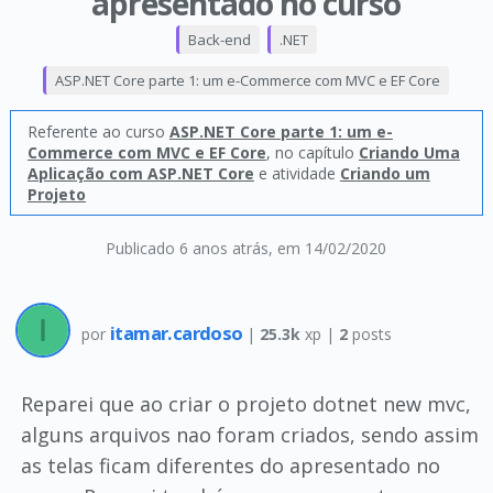
apresentado no curso
Back-end
.NET
ASP.NET Core parte 1: um e-Commerce com MVC e EF Core
Referente ao curso
ASP.NET Core parte 1: um e-
Commerce com MVC e EF Core
, no capítulo
Criando Uma
Aplicação com ASP.NET Core
e atividade
Criando um
Projeto
Publicado 6 anos atrás
, em 14/02/2020
itamar.cardoso
por
|
25.3k
xp |
2
posts
Reparei que ao criar o projeto dotnet new mvc,
alguns arquivos nao foram criados, sendo assim
as telas ficam diferentes do apresentado no