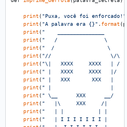
def 
imprime_derrota
(palavra_secreta):

print
(
"Puxa, você foi enforcado!"
print
(
"A palavra era {}"
.
format
(p
print
(
"    _______________       
print
(
"   /               \      
print
(
"  /                 \     
print
(
"//                   \/\  
print
(
"\|   XXXX     XXXX   | /  
print
(
" |   XXXX     XXXX   |/   
print
(
" |   XXX       XXX   |    
print
(
" |                   |    
print
(
" \__      XXX      __/    
print
(
"   |\     XXX     /|      
print
(
"   | |           | |      
print
(
"   | I I I I I I I |      