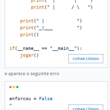
print
(
" |       |    "
)

print
(
" |      / \   "
)

print
(
" |            "
)

print
(
"_|___         "
)

print
()

if
(__name__ == 
"__main__"
):

jogar
()
COPIAR CÓDIGO
e aparece o seguinte erro
enforcou 
=
False
^
COPIAR CÓDIGO