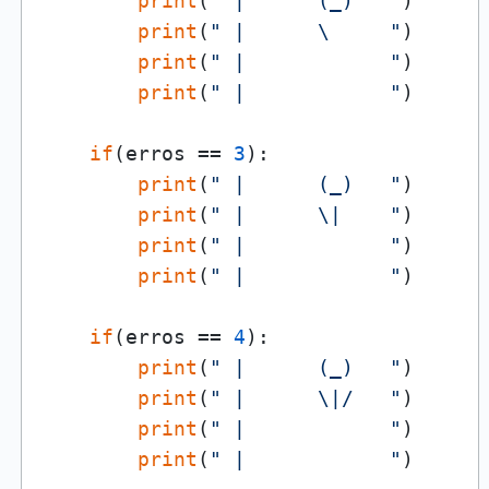
print
(
" |      (_)   "
)

print
(
" |      \     "
)

print
(
" |            "
)

print
(
" |            "
)

if
(erros == 
3
):

print
(
" |      (_)   "
)

print
(
" |      \|    "
)

print
(
" |            "
)

print
(
" |            "
)

if
(erros == 
4
):

print
(
" |      (_)   "
)

print
(
" |      \|/   "
)

print
(
" |            "
)

print
(
" |            "
)
