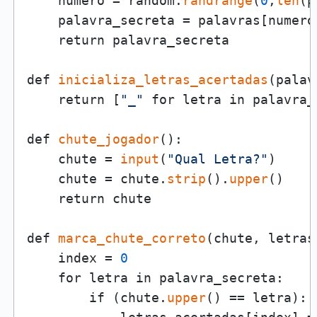
    numero = random.
randrange
(
0
,
len
(p
    palavra_secreta = palavras[numero
    return palavra_secreta

def 
inicializa_letras_acertadas
(palav
    return [
"_"
 for letra in palavra_s
def 
chute_jogador
():

    chute = 
input
(
"Qual Letra?"
)

    chute = chute.
strip
().
upper
()

    return chute

def 
marca_chute_correto
(chute, letras
    index = 
0
    for letra in palavra_secreta:

        if (chute.
upper
() == letra):
