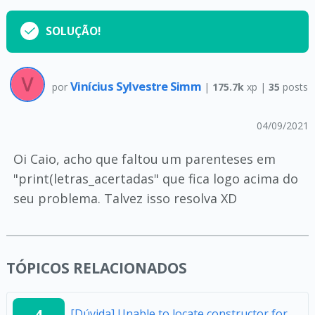
SOLUÇÃO!
Vinícius Sylvestre Simm
por
|
175.7k
xp |
35
posts
04/09/2021
Oi Caio, acho que faltou um parenteses em
"print(letras_acertadas" que fica logo acima do
seu problema. Talvez isso resolva XD
TÓPICOS RELACIONADOS
4
[Dúvida] Unable to locate constructor for