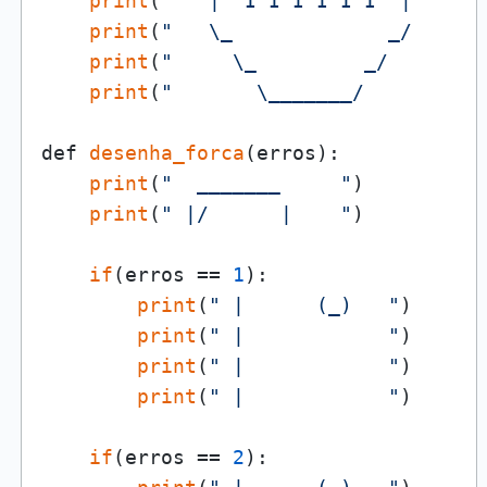
print
(
"   |  I I I I I I  |      
print
(
"   \_             _/      
print
(
"     \_         _/        
print
(
"       \_______/          
def 
desenha_forca
(erros):

print
(
"  _______     "
)

print
(
" |/      |    "
)

if
(erros == 
1
):

print
(
" |      (_)   "
)

print
(
" |            "
)

print
(
" |            "
)

print
(
" |            "
)

if
(erros == 
2
):
