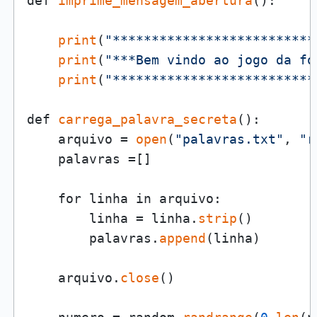
def 
imprime_mensagem_abertura
():

print
(
"**************************
print
(
"***Bem vindo ao jogo da fo
print
(
"**************************
def 
carrega_palavra_secreta
():

    arquivo = 
open
(
"palavras.txt"
, 
"r
    palavras =[]

    for linha in arquivo:

        linha = linha.
strip
()

        palavras.
append
(linha)

    arquivo.
close
()
