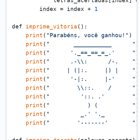
            letras_acertadas[index] = 
        index = index + 
1
def 
imprime_vitoria
():

print
(
"Parabéns, você ganhou!"
)

print
(
"       ___________      "
)

print
(
"      '._==_==_=_.'     "
)

print
(
"      .-\\:      /-.    "
)

print
(
"     | (|:.     |) |    "
)

print
(
"      '-|:.     |-'     "
)

print
(
"        \\::.    /      "
)

print
(
"         '::. .'        "
)

print
(
"           ) (          "
)

print
(
"         _.' '._        "
)

print
(
"        '-------'       "
)
