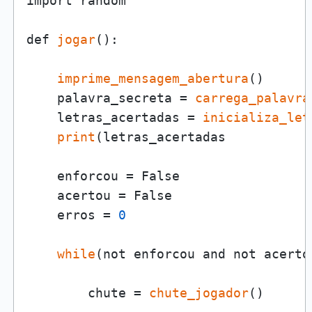
import random

def 
jogar
():

imprime_mensagem_abertura
()

    palavra_secreta = 
carrega_palavra
    letras_acertadas = 
inicializa_let
print
(letras_acertadas

    enforcou = False

    acertou = False

    erros = 
0
while
(not enforcou and not acertou
        chute = 
chute_jogador
()
