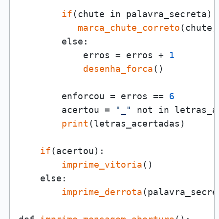
if
(chute in palavra_secreta):

marca_chute_correto
(chute,
        else:

            erros = erros + 
1
desenha_forca
()

        enforcou = erros == 
6
        acertou = 
"_"
 not in letras_a
print
(letras_acertadas)

if
(acertou):

imprime_vitoria
()

    else:

imprime_derrota
(palavra_secret