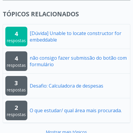
TÓPICOS RELACIONADOS
4
[Dúvida] Unable to locate constructor for
embeddable
respostas
4
não consigo fazer submissão do botão com
formulário
respostas
3
Desafio: Calculadora de despesas
respostas
2
O que estudar/ qual área mais procurada.
respostas
Mostrar mais tópicos