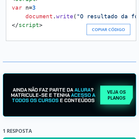
var
 n=
3
document
.
write
(
"O resultado da fó
</
script
>
COPIAR CÓDIGO
AINDA NÃO FAZ PARTE DA
ALURA
?
VEJA OS
MATRICULE-SE E TENHA
ACESSO A
PLANOS
TODOS OS CURSOS
E CONTEÚDOS
1
RESPOSTA