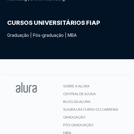
CURSOS UNIVERSITÁRIOS FIAP
Graduação
|
Pós-graduação
|
MBA
SOBRE A ALURA
CENTRAL DE AJUDA
BLOG DA ALURA
SUGIRA UM CURSO OU CARREIRA
GRADUAÇÃO
PÓS-GRADUAÇÃO
MBA