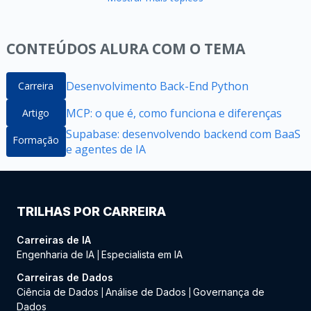
CONTEÚDOS ALURA COM O TEMA
Desenvolvimento Back-End Python
Carreira
MCP: o que é, como funciona e diferenças
Artigo
Supabase: desenvolvendo backend com BaaS
Formação
e agentes de IA
TRILHAS POR CARREIRA
Carreiras de IA
Engenharia de IA
Especialista em IA
|
Carreiras de Dados
Ciência de Dados
Análise de Dados
Governança de
|
|
Dados