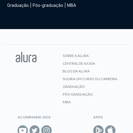
Graduação
|
Pós-graduação
|
MBA
SOBRE A ALURA
CENTRAL DE AJUDA
BLOG DA ALURA
SUGIRA UM CURSO OU CARREIRA
GRADUAÇÃO
PÓS-GRADUAÇÃO
MBA
ACOMPANHE-NOS
APPS