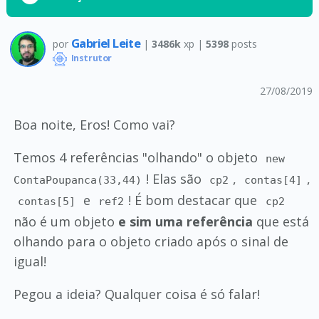
Gabriel Leite
por
|
3486k
xp |
5398
posts
Instrutor
27/08/2019
Boa noite, Eros! Como vai?
Temos 4 referências "olhando" o objeto
new
! Elas são
,
,
ContaPoupanca(33,44)
cp2
contas[4]
e
! É bom destacar que
contas[5]
ref2
cp2
não é um objeto
e sim uma referência
que está
olhando para o objeto criado após o sinal de
igual!
Pegou a ideia? Qualquer coisa é só falar!