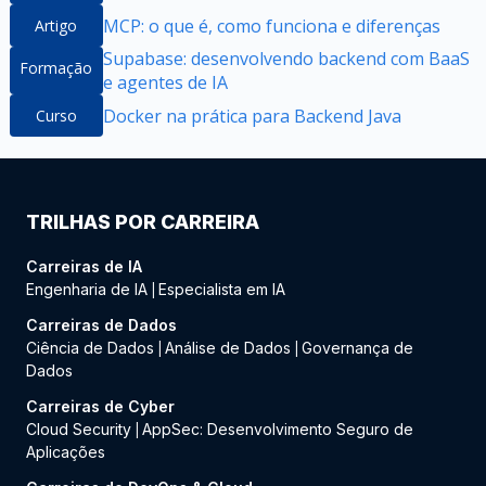
MCP: o que é, como funciona e diferenças
Artigo
Supabase: desenvolvendo backend com BaaS
Formação
e agentes de IA
Docker na prática para Backend Java
Curso
TRILHAS POR CARREIRA
Carreiras de IA
Engenharia de IA
Especialista em IA
|
Carreiras de Dados
Ciência de Dados
Análise de Dados
Governança de
|
|
Dados
Carreiras de Cyber
Cloud Security
AppSec: Desenvolvimento Seguro de
|
Aplicações