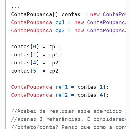
...

ContaPoupanca[] contas = 
new
ContaPou
ContaPoupanca
cp1
=
new
ContaPoupanca
ContaPoupanca
cp2
=
new
ContaPoupanca
contas[
0
] = cp1;

contas[
1
] = cp1;

contas[
4
] = cp2;

contas[
5
] = cp2;

ContaPoupanca
ref1
=
 contas[
1
ContaPoupanca
ref2
=
 contas[
4
];

//Acabei de realizar esse exercício s
//apenas 3 referências. É considerado
//objeto/conta? Penso que como a cont