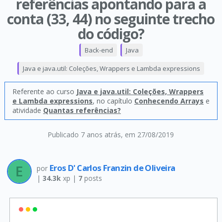
referências apontando para a
conta (33, 44) no seguinte trecho
do código?
Back-end
Java
Java e java.util: Coleções, Wrappers e Lambda expressions
Referente ao curso
Java e java.util: Coleções, Wrappers
e Lambda expressions
, no capítulo
Conhecendo Arrays
e
atividade
Quantas referências?
Publicado 7 anos atrás
, em 27/08/2019
Eros D' Carlos Franzin de Oliveira
por
|
34.3k
xp |
7
posts