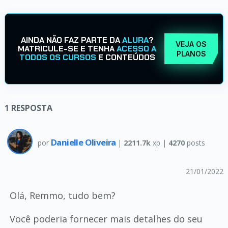
AINDA NÃO FAZ PARTE DA
ALURA
?
VEJA OS
MATRICULE-SE E TENHA
ACESSO A
PLANOS
TODOS OS CURSOS
E CONTEÚDOS
1
RESPOSTA
Danielle Oliveira
por
|
2211.7k
xp |
4270
posts
21/01/2022
Olá, Remmo, tudo bem?
Você poderia fornecer mais detalhes do seu