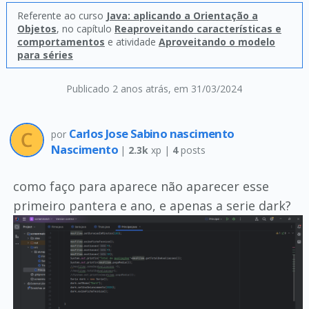
Referente ao curso
Java: aplicando a Orientação a
Objetos
, no capítulo
Reaproveitando características e
comportamentos
e atividade
Aproveitando o modelo
para séries
Publicado 2 anos atrás
, em 31/03/2024
Carlos Jose Sabino nascimento
por
Nascimento
|
2.3k
xp |
4
posts
como faço para aparece não aparecer esse
primeiro pantera e ano, e apenas a serie dark?