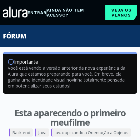
AINDA NÃO TEM
VEJA OS
ENTRAR
ACESSO?
PLANOS
FÓRUM
Importante
Você está vendo a versão anterior da nova experiência da
Alura que estamos preparando para você. Em breve, ela
ganha uma identidade visual novinha totalmente pensada
em potencializar seus estudos!
Esta aparecendo o primeiro
meufilme
Back-end
Java
Java: aplicando a Orientação a Objetos