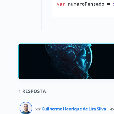
var
 numeroPensado = 
1
RESPOSTA
Guilherme Henrique de Lira Silva
por
|
45