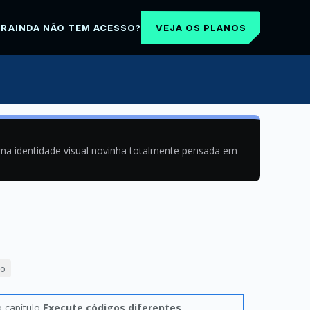
VEJA OS PLANOS
AR
AINDA NÃO TEM ACESSO?
uma identidade visual novinha totalmente pensada em
ão
o capítulo
Execute códigos diferentes