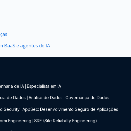
nças
 BaaS e agentes de IA
nharia de IA
Especialista em IA
|
cia de Dados
Análise de Dados
Governança de Dados
|
|
d Security
AppSec: Desenvolvimento Seguro de Aplicações
|
form Engineering
SRE (Site Reliability Engineering)
|