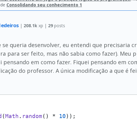
ade
Consolidando seu conhecimento 1
Medeiros
|
208.1k
xp |
29
posts
 se queria desenvolver, eu entendi que precisaria 
ra para ser feito, mas não sabia como fazer). Meu p
uei pensando em como fazer. Fiquei pensando em com
cação do professor. A única modificação a que é feit
d
(
Math
.
random
() * 
10
));
