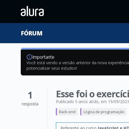
FÓRUM
Importante
Você está vendo a versão anterior da nova experiênci
potencializar seus estudos!
Esse foi o exercí
1
Publicado 5 anos atrás
, em 19/09/202
resposta
Back-end
Lógica de programação
Referente ao curso
JavaScript e H