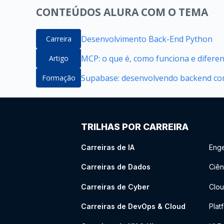
CONTEÚDOS ALURA COM O TEMA
Desenvolvimento Back-End Python
Carreira
MCP: o que é, como funciona e difere
Artigo
Supabase: desenvolvendo backend com
Formação
TRILHAS POR CARREIRA
Carreiras de IA
Enge
Carreiras de Dados
Ciên
Carreiras de Cyber
Clou
Carreiras de DevOps & Cloud
Plat