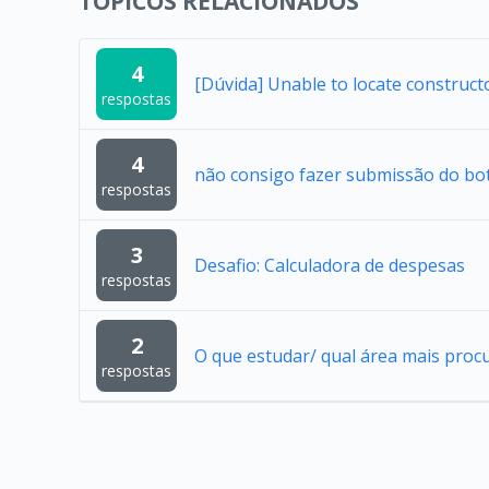
TÓPICOS RELACIONADOS
4
[Dúvida] Unable to locate construc
respostas
4
não consigo fazer submissão do bo
respostas
3
Desafio: Calculadora de despesas
respostas
2
O que estudar/ qual área mais proc
respostas