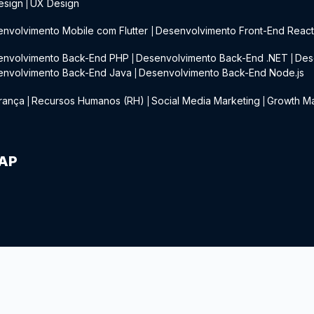
esign
UX Design
|
nvolvimento Mobile com Flutter
Desenvolvimento Front-End Reac
|
envolvimento Back-End PHP
Desenvolvimento Back-End .NET
Des
|
|
envolvimento Back-End Java
Desenvolvimento Back-End Node.js
|
rança
Recursos Humanos (RH)
Social Media Marketing
Growth Ma
|
|
|
IAP