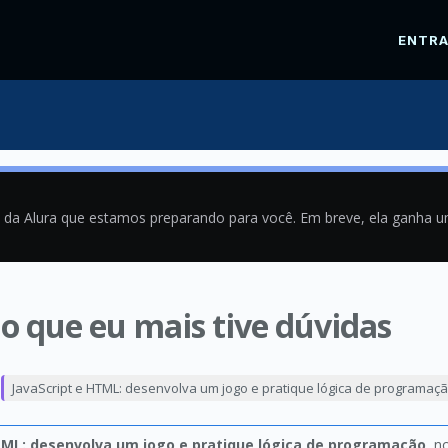
ENTR
a da Alura que estamos preparando para você. Em breve, ela ganha 
cio que eu mais tive dúvidas
1
JavaScript e HTML: desenvolva um jogo e pratique lógica de programaç
TML: desenvolva um jogo e pratique lógica de programação
, n