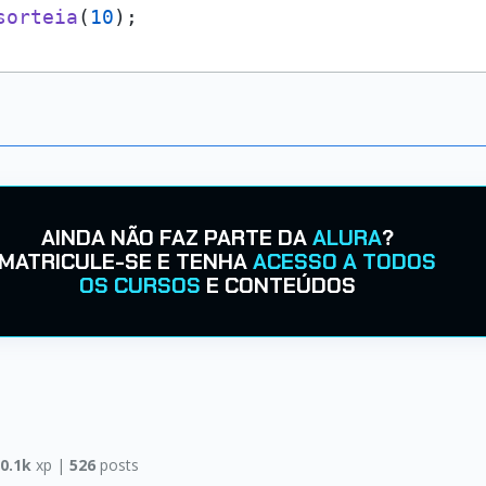
sorteia
(
10
);
AINDA NÃO FAZ PARTE DA
ALURA
?
MATRICULE-SE E TENHA
ACESSO A TODOS
OS CURSOS
E CONTEÚDOS
0.1k
xp |
526
posts