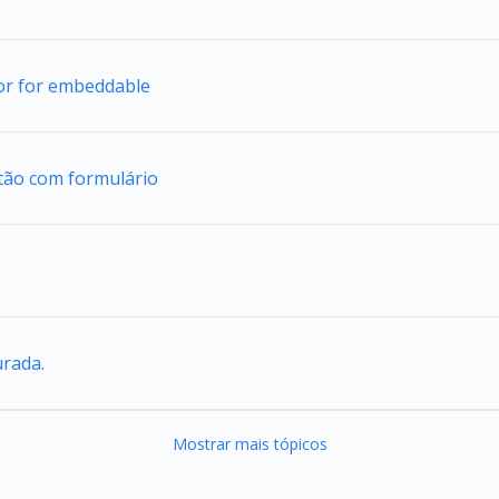
tor for embeddable
tão com formulário
urada.
Mostrar mais tópicos