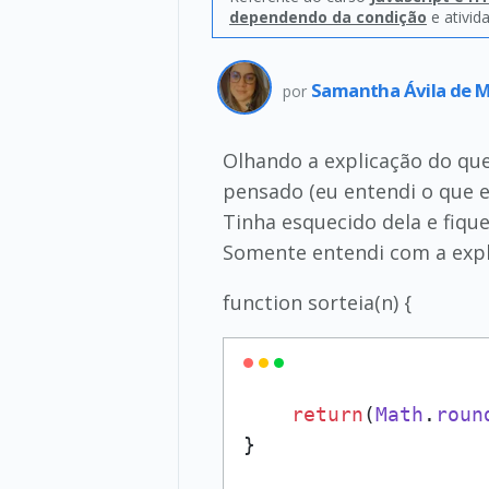
dependendo da condição
e ativid
Samantha Ávila de 
por
Olhando a explicação do que
pensado (eu entendi o que e
Tinha esquecido dela e fiq
Somente entendi com a expli
function sorteia(n) {
return
(
Math
.
roun
}
