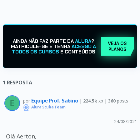
AINDA NÃO FAZ PARTE DA
ALURA
?
VEJA OS
MATRICULE-SE E TENHA
ACESSO A
PLANOS
TODOS OS CURSOS
E CONTEÚDOS
1
RESPOSTA
Equipe Prof. Sabino
por
|
224.5k
xp |
360
posts
Alura Scuba Team
24/08/2021
Olá Aerton,