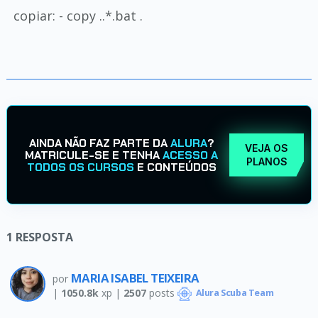
copiar: - copy ..*.bat .
AINDA NÃO FAZ PARTE DA
ALURA
?
VEJA OS
MATRICULE-SE E TENHA
ACESSO A
PLANOS
TODOS OS CURSOS
E CONTEÚDOS
1
RESPOSTA
MARIA ISABEL TEIXEIRA
por
|
1050.8k
xp |
2507
posts
Alura Scuba Team