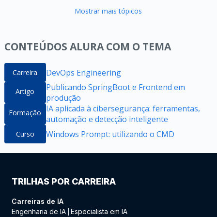
Mostrar mais tópicos
CONTEÚDOS ALURA COM O TEMA
DevOps Engineering
Carreira
Publicando SpringBoot e Frontend em
Artigo
produção
IA aplicada à cibersegurança: ferramentas,
Formação
automação e detecção inteligente
Windows Prompt: utilizando o CMD
Curso
TRILHAS POR CARREIRA
Carreiras de IA
Engenharia de IA
Especialista em IA
|