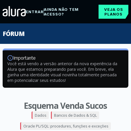
AINDA NÃO TEM
VEJA OS
ENTRAR
ACESSO?
PLANOS
FÓRUM
Importante
Você está vendo a versão anterior da nova experiência da
Alura que estamos preparando para você. Em breve, ela
ganha uma identidade visual novinha totalmente pensada
em potencializar seus estudos!
Esquema Venda Sucos
Dados
Bancos de Dados & SQL
Oracle PL/SQL: procedures, funções e exceções