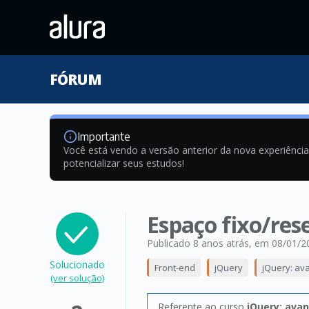
FÓRUM
Importante
Você está vendo a versão anterior da nova experiênci
potencializar seus estudos!
Espaço fixo/res
Publicado 8 anos atrás
, em 08/01/2
Solucionado
Front-end
jQuery
jQuery: av
(ver solução)
Referente ao curso
jQuery: avan