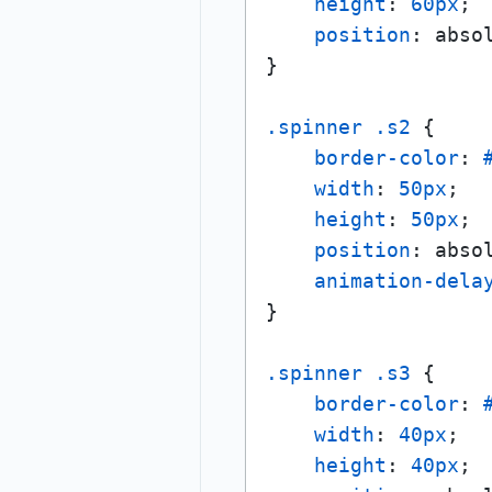
height
: 
60px
;

position
: absol
}

.spinner
.s2
 {

border-color
: 
width
: 
50px
;

height
: 
50px
;

position
: absol
animation-dela
}

.spinner
.s3
 {

border-color
: 
width
: 
40px
;

height
: 
40px
;
