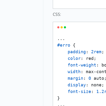
CSS:
#erro
 {

padding
: 
2rem
;

color
: red;

font-weight
: bo
width
: max-cont
margin
: 
0
 auto;
display
: none;

font-size
: 
1.2
}

...