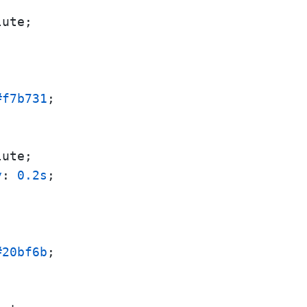
ute;

#f7b731
;

ute;

y
: 
0.2s
;

#20bf6b
;
