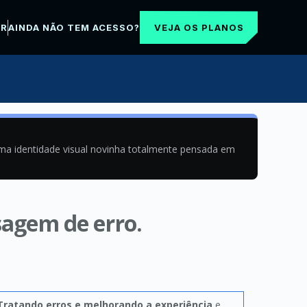
VEJA OS PLANOS
AR
AINDA NÃO TEM ACESSO?
uma identidade visual novinha totalmente pensada em
sagem de erro.
Tratando erros e melhorando a experiência
e