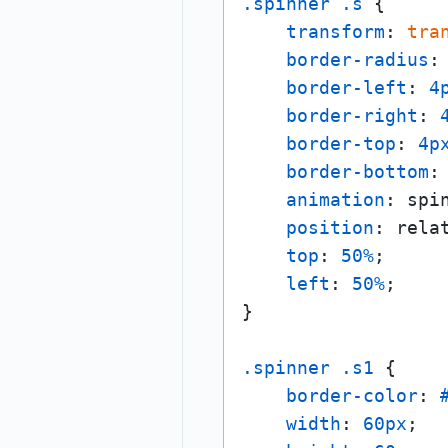
.spinner
.s
 {

transform
: 
tra
border-radius
:
border-left
: 
4
border-right
: 
border-top
: 
4p
border-bottom
:
animation
: spi
position
: relat
top
: 
50%
;

left
: 
50%
;

}

.spinner
.s1
 {

border-color
: 
width
: 
60px
;
