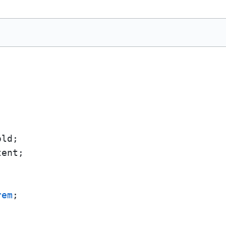
ld;

ent;



rem
;
