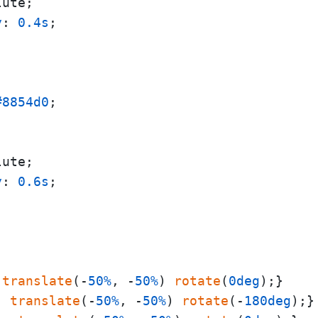
ute;

y
: 
0.4s
;

#8854d0
;

ute;

y
: 
0.6s
;

 
translate
(-
50%
, -
50%
) 
rotate
(
0deg
);}

: 
translate
(-
50%
, -
50%
) 
rotate
(-
180deg
);}
