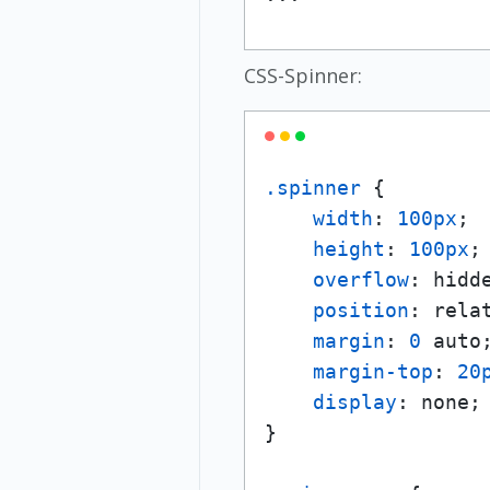
CSS-Spinner:
.spinner
 {

width
: 
100px
;

height
: 
100px
;

overflow
: hidde
position
: relat
margin
: 
0
 auto;
margin-top
: 
20
display
: none;

}
