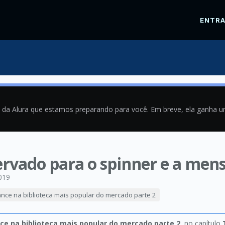
ENTR
a da Alura que estamos preparando para você. Em breve, ela ganha 
ervado para o spinner e a men
019
ance na biblioteca mais popular do mercado parte 2
ce na biblioteca mais popular do mercado parte 2
, no capítulo