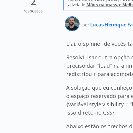
2
atividade
Mãos na massa: Melh
respostas
Lucas Henrique Fa
por
E aí, o spinner de vocês 
Resolvi usar outra opção 
preciso dar "load" na ani
redistribuir para acomod
A solução que eu conheço 
o espaço reservado para e
{variável.style.visibility 
isso direto no CSS?
Abaixo estão os trechos d