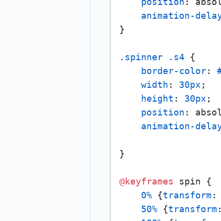
position
: absol
animation-dela
}

.spinner
.s4
 {

border-color
: 
width
: 
30px
;

height
: 
30px
;

position
: absol
animation-dela
}

@keyframes
 spin {

0%
 {
transform
:
50%
 {
transform