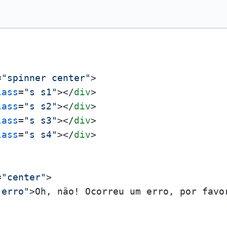
=
"spinner center"
>
lass
=
"s s1"
>
</
div
>
lass
=
"s s2"
>
</
div
>
lass
=
"s s3"
>
</
div
>
lass
=
"s s4"
>
</
div
>
=
"center"
>
"erro"
>
Oh, não! Ocorreu um erro, por favo