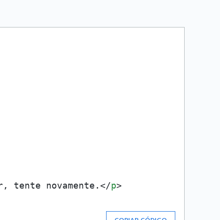
r, tente novamente.
</
p
>