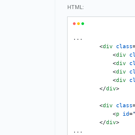
HTML:
...

<
div
class
<
div
c
<
div
c
<
div
c
<
div
c
</
div
>
<
div
class
<
p
id
=
</
div
>
...