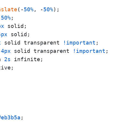
nslate
(-
50%
, -
50%
);

 
50%
;

px
 solid;

4px
 solid;

x
 solid transparent 
!important
;

 
4px
 solid transparent 
!important
;

n 
2s
 infinite;

ive;

#eb3b5a
;
