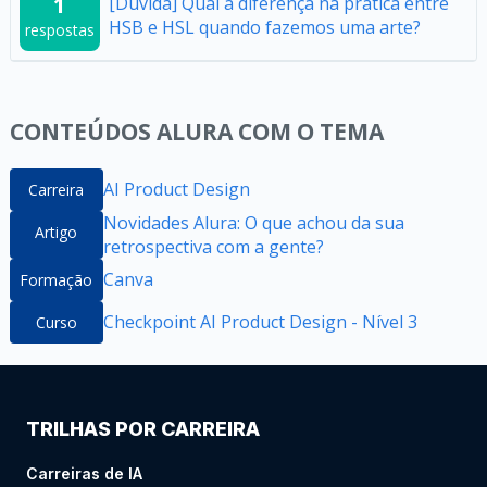
1
[Dúvida] Qual a diferença na prática entre
HSB e HSL quando fazemos uma arte?
respostas
CONTEÚDOS ALURA COM O TEMA
AI Product Design
Carreira
Novidades Alura: O que achou da sua
Artigo
retrospectiva com a gente?
Canva
Formação
Checkpoint AI Product Design - Nível 3
Curso
TRILHAS POR CARREIRA
Carreiras de IA