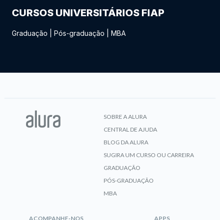
CURSOS UNIVERSITÁRIOS FIAP
Graduação
|
Pós-graduação
|
MBA
SOBRE A ALURA
CENTRAL DE AJUDA
BLOG DA ALURA
SUGIRA UM CURSO OU CARREIRA
GRADUAÇÃO
PÓS-GRADUAÇÃO
MBA
ACOMPANHE-NOS
APPS