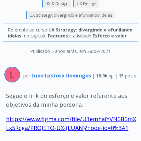
UX & Design
UX Design
UX Strategy: divergindo e afunilando ideias
Referente ao curso
UX Strategy: divergindo e afunilando
ideias
, no capítulo
Features
e atividade
Esforço e valor
Publicado 5 anos atrás
, em 28/09/2021
Luan Lustosa Domingos
por
|
18.9k
xp |
15
posts
Segue o link do esforço e valor referente aos
objetivos da minha persona.
https://www.figma.com/file/U1emhaiYVN6B6mX
Lx5Rcga/PROJETO-UX-(LUAN)?node-id=0%3A1