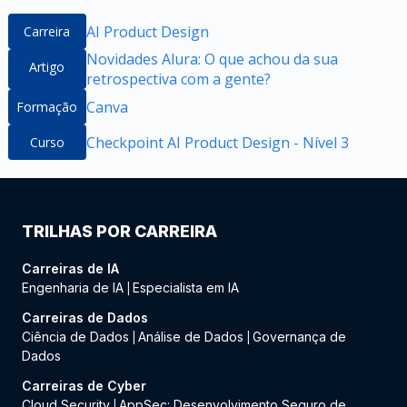
AI Product Design
Carreira
Novidades Alura: O que achou da sua
Artigo
retrospectiva com a gente?
Canva
Formação
Checkpoint AI Product Design - Nível 3
Curso
TRILHAS POR CARREIRA
Carreiras de IA
Engenharia de IA
Especialista em IA
|
Carreiras de Dados
Ciência de Dados
Análise de Dados
Governança de
|
|
Dados
Carreiras de Cyber
Cloud Security
AppSec: Desenvolvimento Seguro de
|