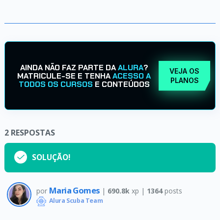
AINDA NÃO FAZ PARTE DA
ALURA
?
VEJA OS
MATRICULE-SE E TENHA
ACESSO A
PLANOS
TODOS OS CURSOS
E CONTEÚDOS
2
RESPOSTAS
SOLUÇÃO!
Maria Gomes
por
|
690.8k
xp |
1364
posts
Alura Scuba Team