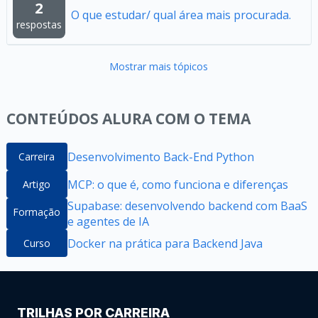
2
O que estudar/ qual área mais procurada.
respostas
Mostrar mais tópicos
CONTEÚDOS ALURA COM O TEMA
Desenvolvimento Back-End Python
Carreira
MCP: o que é, como funciona e diferenças
Artigo
Supabase: desenvolvendo backend com BaaS
Formação
e agentes de IA
Docker na prática para Backend Java
Curso
TRILHAS POR CARREIRA