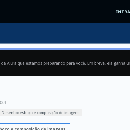
ENTR
a da Alura que estamos preparando para você. Em breve, ela ganha 
024
Desenho: esboço e composição de imagens
boço e composição de imagens