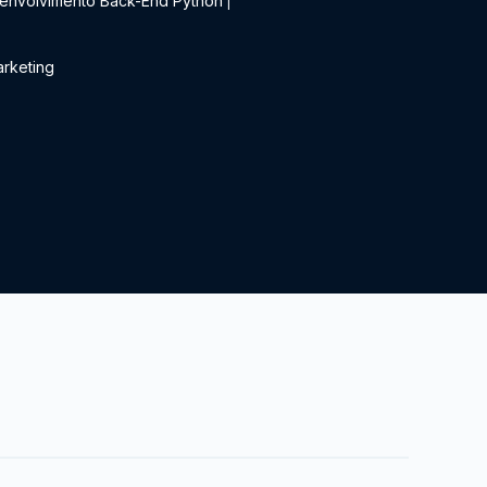
envolvimento Back-End Python
|
rketing