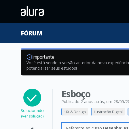
FÓRUM
Importante
Você está vendo a versão anterior da nova experiênci
potencializar seus estudos!
Esboço
Publicado 2 anos atrás
, em 28/05/2
Solucionado
UX & Design
Ilustração Digital
(ver solução)
Referente ao curso
Desenho: es