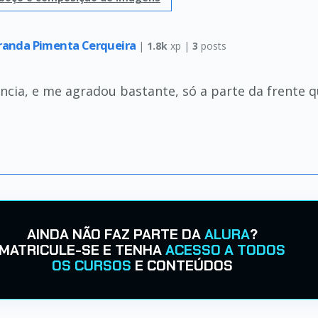
iranda Pimenta Cerqueira
|
1.8k
xp |
3
posts
ência, e me agradou bastante, só a parte da frente 
AINDA NÃO FAZ PARTE DA
ALURA
?
MATRICULE-SE E TENHA
ACESSO A TODOS
OS CURSOS
E CONTEÚDOS