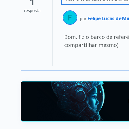
1
resposta
Felipe Lucas de M
por
Bom, fiz o barco de refer
compartilhar mesmo)