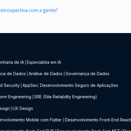
retrospectiva com a gente?
nharia de IA
Especialista em IA
|
cia de Dados
Análise de Dados
Governança de Dados
|
|
d Security
AppSec: Desenvolvimento Seguro de Aplicações
|
form Engineering
SRE (Site Reliability Engineering)
|
esign
UX Design
|
nvolvimento Mobile com Flutter
Desenvolvimento Front-End Reac
|