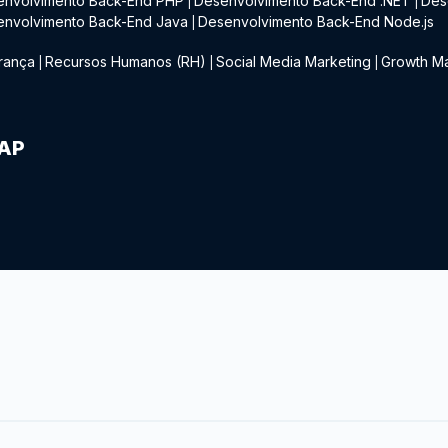
envolvimento Back-End PHP
Desenvolvimento Back-End .NET
Des
|
|
envolvimento Back-End Java
Desenvolvimento Back-End Node.js
|
rança
Recursos Humanos (RH)
Social Media Marketing
Growth Ma
|
|
|
IAP