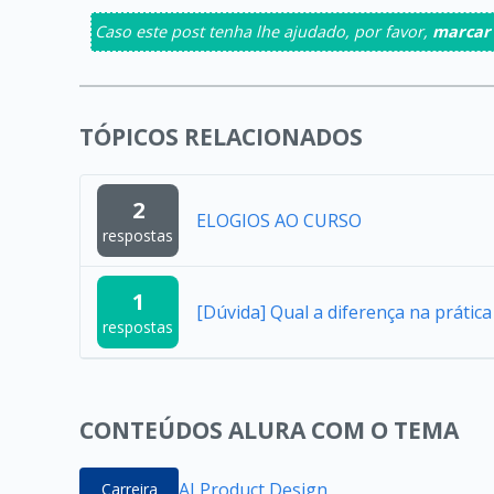
Caso este post tenha lhe ajudado, por favor,
marcar
TÓPICOS RELACIONADOS
2
ELOGIOS AO CURSO
respostas
1
[Dúvida] Qual a diferença na práti
respostas
CONTEÚDOS ALURA COM O TEMA
AI Product Design
Carreira