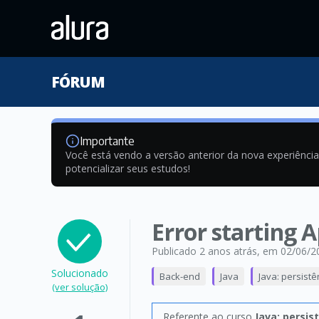
FÓRUM
Importante
Você está vendo a versão anterior da nova experiênci
potencializar seus estudos!
Error starting 
Publicado 2 anos atrás
, em 02/06/2
Solucionado
Back-end
Java
Java: persist
(ver solução)
Referente ao curso
Java: persis