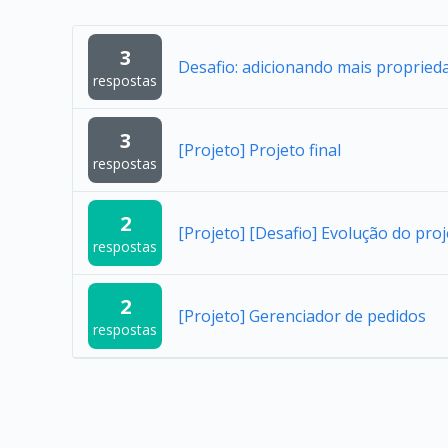
3
Desafio: adicionando mais proprieda
respostas
3
[Projeto] Projeto final
respostas
2
[Projeto] [Desafio] Evolução do pro
respostas
2
[Projeto] Gerenciador de pedidos
respostas