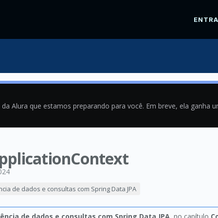
ENTR
a da Alura que estamos preparando para você. Em breve, ela ganha 
ApplicationContext
024
ência de dados e consultas com Spring Data JPA
tência de dados e consultas com Spring Data JPA
, no capítulo
C