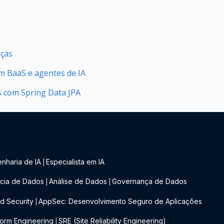
nças
 BaaS e agentes de IA
as com Spring Data JPA
nharia de IA
Especialista em IA
|
cia de Dados
Análise de Dados
Governança de Dados
|
|
d Security
AppSec: Desenvolvimento Seguro de Aplicações
|
form Engineering
SRE (Site Reliability Engineering)
|