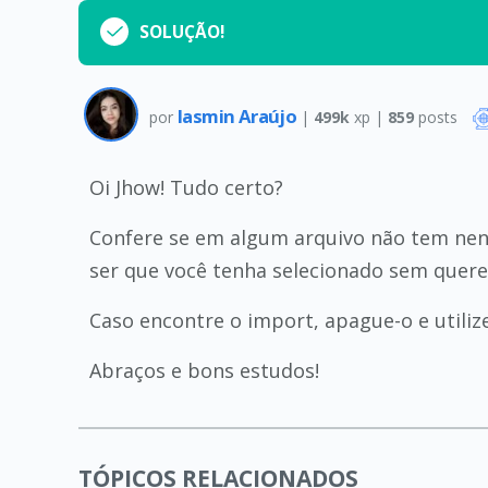
SOLUÇÃO!
Iasmin Araújo
por
|
499k
xp |
859
posts
Oi Jhow! Tudo certo?
Confere se em algum arquivo não tem n
ser que você tenha selecionado sem querer 
Caso encontre o import, apague-o e utilize
Abraços e bons estudos!
TÓPICOS RELACIONADOS