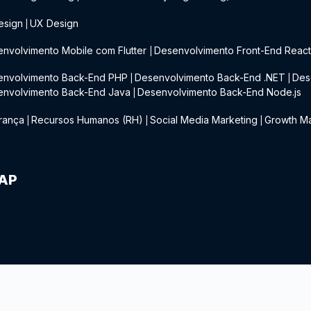
esign
UX Design
|
nvolvimento Mobile com Flutter
Desenvolvimento Front-End Reac
|
envolvimento Back-End PHP
Desenvolvimento Back-End .NET
Des
|
|
envolvimento Back-End Java
Desenvolvimento Back-End Node.js
|
rança
Recursos Humanos (RH)
Social Media Marketing
Growth Ma
|
|
|
IAP