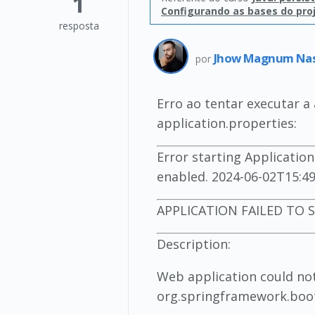
1
Configurando as bases do pro
resposta
Jhow Magnum Nas
por
Erro ao tentar executar 
application.properties:
Error starting Application
enabled. 2024-06-02T15:49:
APPLICATION FAILED TO 
Description:
Web application could not
org.springframework.boot