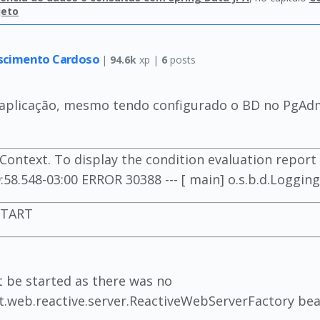
jeto
cimento Cardoso
|
94.6k
xp |
6
posts
a aplicação, mesmo tendo configurado o BD no PgAdm
Context. To display the condition evaluation report
58.548-03:00 ERROR 30388 --- [ main] o.s.b.d.Logging
START
 be started as there was no
.web.reactive.server.ReactiveWebServerFactory bean