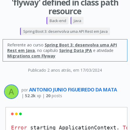
'flyway' defined in class path
resource
Back-end
Java
Spring Boot 3: desenvolva uma API Rest em Java
Referente ao curso
Spring Boot 3: desenvolva uma API
Rest em Java
, no capítulo
Spring Data JPA
e atividade
Migrations com Flyway
Publicado 2 anos atrás
, em 17/03/2024
ANTONIO JUNIO FIGUEIREDO DA MATA
por
|
52.2k
xp |
20
posts
Error
 starting ApplicationContext. 
To