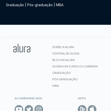
Graduação
|
Pós-graduação
|
MBA
SOBRE A ALURA
CENTRAL DE AJUDA
BLOG DA ALURA
SUGIRA UM CURSO OU CARREIRA
GRADUAÇÃO
PÓS-GRADUAÇÃO
MBA
ACOMPANHE-NOS
APPS