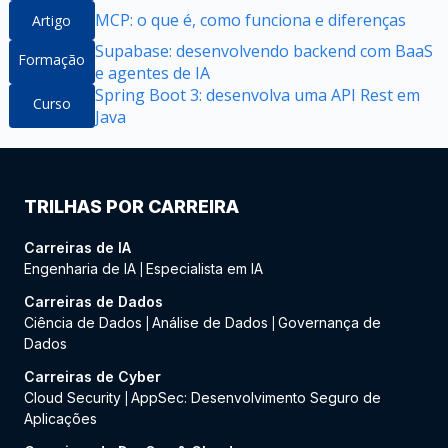
MCP: o que é, como funciona e diferenças
Artigo
Supabase: desenvolvendo backend com BaaS
Formação
e agentes de IA
Spring Boot 3: desenvolva uma API Rest em
Curso
Java
TRILHAS POR CARREIRA
Carreiras de IA
Engenharia de IA
Especialista em IA
|
Carreiras de Dados
Ciência de Dados
Análise de Dados
Governança de
|
|
Dados
Carreiras de Cyber
Cloud Security
AppSec: Desenvolvimento Seguro de
|
Aplicações