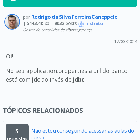
Rodrigo da Silva Ferreira Caneppele
por
|
5143.4k
xp |
9032
posts
Instrutor
Gestor de conteúdos de cibersegurança
17/03/2024
Oi!
No seu application.properties a url do banco
está com
jdc
ao invés de
jdbc
.
TÓPICOS RELACIONADOS
5
Não estou conseguindo acessar as aulas do
curso..
respostas