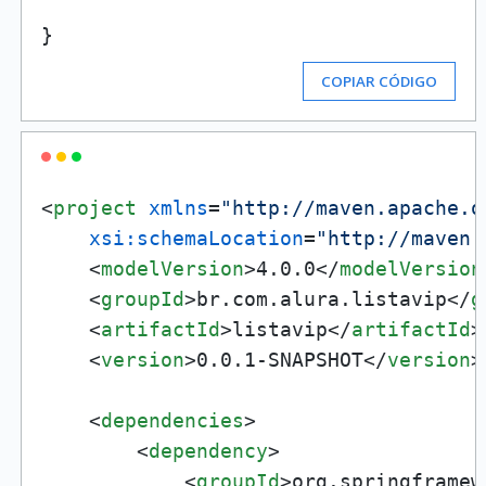
COPIAR CÓDIGO
<
project
xmlns
=
"http://maven.apache.o
xsi:schemaLocation
=
"http://maven.
<
modelVersion
>
4.0.0
</
modelVersion
<
groupId
>
br.com.alura.listavip
</
g
<
artifactId
>
listavip
</
artifactId
>
<
version
>
0.0.1-SNAPSHOT
</
version
>
<
dependencies
>
<
dependency
>
<
groupId
>
org.springframew