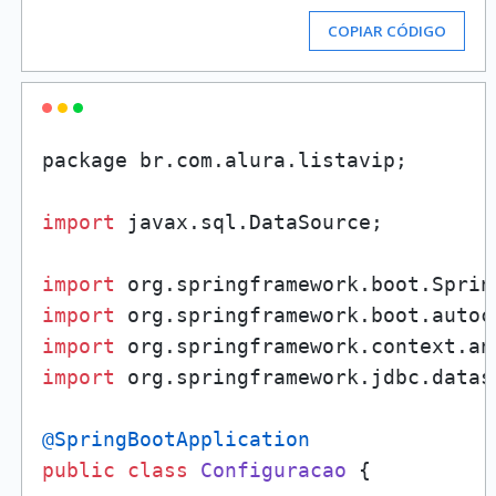
COPIAR CÓDIGO
package br.
com
.
alura
.
listavip
;

import
 javax.
sql
.
DataSource
;

import
 org.
springframework
.
boot
.
Sprin
import
 org.
springframework
.
boot
.
autoc
import
 org.
springframework
.
context
.
an
import
 org.
springframework
.
jdbc
.
datas
@SpringBootApplication
public
class
Configuracao
 {
