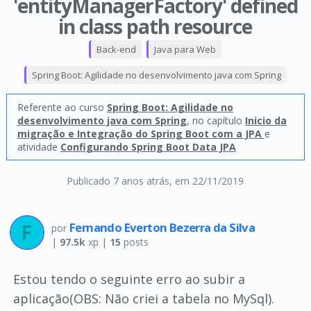
'entityManagerFactory' defined
in class path resource
Back-end
Java para Web
Spring Boot: Agilidade no desenvolvimento java com Spring
Referente ao curso
Spring Boot: Agilidade no
desenvolvimento java com Spring
, no capítulo
Inicio da
migração e Integração do Spring Boot com a JPA
e
atividade
Configurando Spring Boot Data JPA
Publicado 7 anos atrás
, em 22/11/2019
Fernando Everton Bezerra da Silva
por
|
97.5k
xp |
15
posts
Estou tendo o seguinte erro ao subir a
aplicação(OBS: Não criei a tabela no MySql).