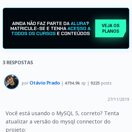
AINDA NÃO FAZ PARTE DA
ALURA
?
VEJA OS
MATRICULE-SE E TENHA
ACESSO A
PLANOS
TODOS OS CURSOS
E CONTEÚDOS
3
RESPOSTAS
Otávio Prado
por
|
4794.9k
xp |
9225
posts
27/11/2019
Você está usando o MySQL 5, correto? Tenta
atualizar a versão do mysql connector do
projeto: