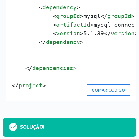
<
dependency
>
<
groupId
>
mysql
</
groupId
>
<
artifactId
>
mysql-connect
<
version
>
5.1.39
</
version
>
</
dependency
>
</
dependencies
>
</
project
>
COPIAR CÓDIGO
SOLUÇÃO!