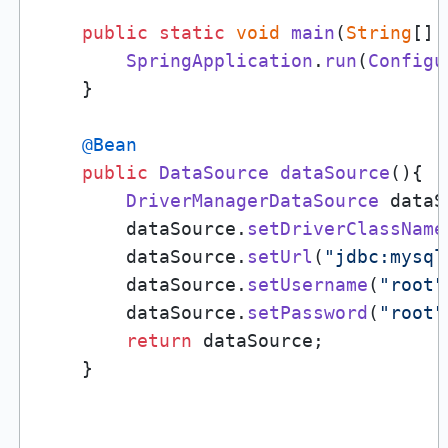
public
static
void
main
(
String
[] 
SpringApplication
.
run
(
Configu
    }

@Bean
public
DataSource
dataSource
(
){

DriverManagerDataSource
 dataS
        dataSource.
setDriverClassName
        dataSource.
setUrl
(
"jdbc:mysql
        dataSource.
setUsername
(
"root"
        dataSource.
setPassword
(
"root"
return
 dataSource;

    }
