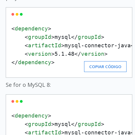
<
dependency
>
<
groupId
>
mysql
</
groupId
>
<
artifactId
>
mysql-connector-java
<
<
version
>
5.1.48
</
version
>
</
dependency
>
COPIAR CÓDIGO
Se for o MySQL 8:
<
dependency
>
<
groupId
>
mysql
</
groupId
>
<
artifactId
>
mysql-connector-java
<