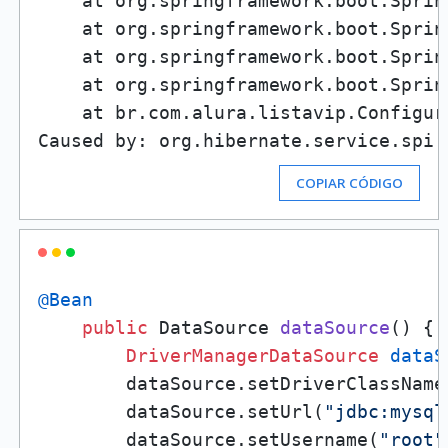
    at org.springframework.boot.Sprin
    at org.springframework.boot.Sprin
    at org.springframework.boot.Sprin
    at org.springframework.boot.Sprin
    at br.com.alura.listavip.Configur
Caused by: org.hibernate.service.spi.
COPIAR CÓDIGO
@Bean
public
 DataSource 
dataSource
()
 {

DriverManagerDataSource
dataS
        dataSource.setDriverClassName
        dataSource.setUrl(
"jdbc:mysql
        dataSource.setUsername(
"root"