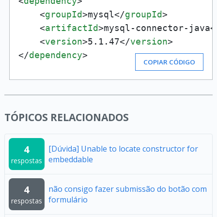
<
dependency
>
<
groupId
>
mysql
</
groupId
>
<
artifactId
>
mysql-connector-java
<
<
version
>
5.1.47
</
version
>
</
dependency
>
COPIAR CÓDIGO
TÓPICOS RELACIONADOS
4
[Dúvida] Unable to locate constructor for
embeddable
respostas
4
não consigo fazer submissão do botão com
formulário
respostas