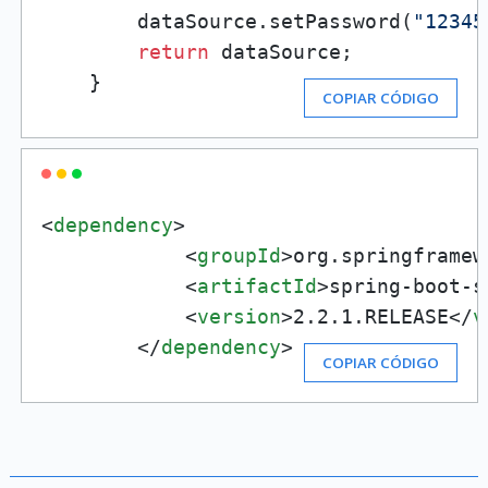
        dataSource.setPassword(
"12345
return
 dataSource;

    }
COPIAR CÓDIGO
<
dependency
>
<
groupId
>
org.springframew
<
artifactId
>
spring-boot-s
<
version
>
2.2.1.RELEASE
</
v
</
dependency
>
COPIAR CÓDIGO