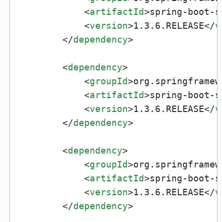
<
artifactId
>
spring-boot-s
<
version
>
1.3.6.RELEASE
</
v
</
dependency
>
<
dependency
>
<
groupId
>
org.springframew
<
artifactId
>
spring-boot-s
<
version
>
1.3.6.RELEASE
</
v
</
dependency
>
<
dependency
>
<
groupId
>
org.springframew
<
artifactId
>
spring-boot-s
<
version
>
1.3.6.RELEASE
</
v
</
dependency
>