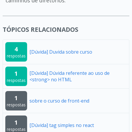
caminhos de diretórios.
TÓPICOS RELACIONADOS
4
[Dúvida] Duvida sobre curso
respostas
1
[Dúvida] Dúvida referente ao uso de
<strong> no HTML
respostas
1
sobre o curso de front-end
respostas
1
[Dúvida] tag simples no react
respostas