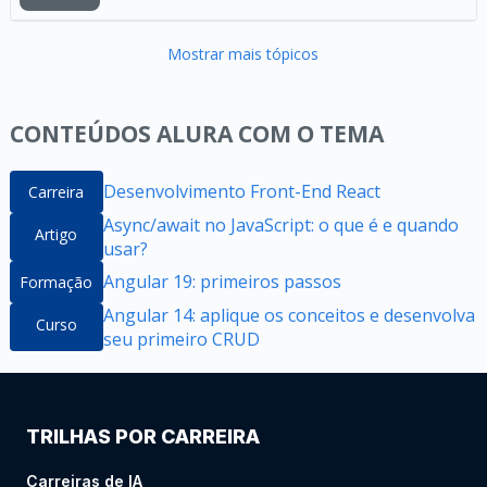
Mostrar mais tópicos
CONTEÚDOS ALURA COM O TEMA
Desenvolvimento Front-End React
Carreira
Async/await no JavaScript: o que é e quando
Artigo
usar?
Angular 19: primeiros passos
Formação
Angular 14: aplique os conceitos e desenvolva
Curso
seu primeiro CRUD
TRILHAS POR CARREIRA
Carreiras de IA