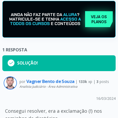
AINDA NÃO FAZ PARTE DA
ALURA
?
VEJA OS
MATRICULE-SE E TENHA
ACESSO A
PLANOS
TODOS OS CURSOS
E CONTEÚDOS
1
RESPOSTA
SOLUÇÃO!
Vagner Bento de Souza
por
|
133k
xp |
3
posts
Analista Judiciário - Área Administrativa
16/03/2024
Consegui resolver, era a exclamação (!) nos