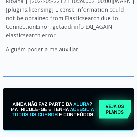
kibana | [2024-05-22T21:10:39.662+00:00][WARN ]
[plugins.licensing] License information could
not be obtained from Elasticsearch due to
ConnectionError: getaddrinfo EAI_AGAIN
elasticsearch error
Alguém poderia me auxiliar.
AINDA NÃO FAZ PARTE DA
ALURA
?
VEJA OS
MATRICULE-SE E TENHA
ACESSO A
PLANOS
TODOS OS CURSOS
E CONTEÚDOS