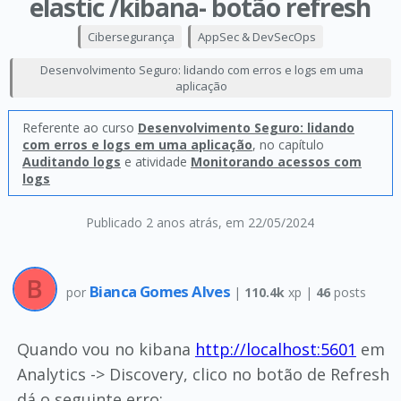
elastic /kibana- botão refresh
Cibersegurança
AppSec & DevSecOps
Desenvolvimento Seguro: lidando com erros e logs em uma
aplicação
Referente ao curso
Desenvolvimento Seguro: lidando
com erros e logs em uma aplicação
, no capítulo
Auditando logs
e atividade
Monitorando acessos com
logs
Publicado 2 anos atrás
, em 22/05/2024
Bianca Gomes Alves
por
|
110.4k
xp |
46
posts
Quando vou no kibana
http://localhost:5601
em
Analytics -> Discovery, clico no botão de Refresh
dá o seguinte erro: