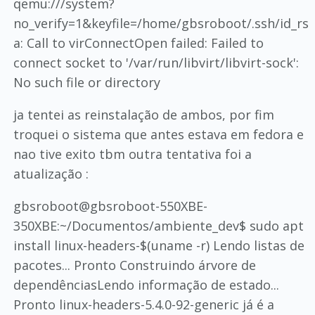
qemu:///system?
no_verify=1&keyfile=/home/gbsroboot/.ssh/id_rs
a: Call to virConnectOpen failed: Failed to
connect socket to '/var/run/libvirt/libvirt-sock':
No such file or directory
ja tentei as reinstalação de ambos, por fim
troquei o sistema que antes estava em fedora e
nao tive exito tbm outra tentativa foi a
atualização :
gbsroboot@gbsroboot-550XBE-
350XBE:~/Documentos/ambiente_dev$ sudo apt
install linux-headers-$(uname -r) Lendo listas de
pacotes... Pronto Construindo árvore de
dependênciasLendo informação de estado...
Pronto linux-headers-5.4.0-92-generic já é a