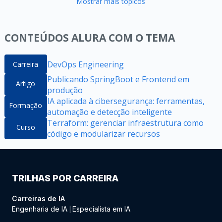
Mostrar mais tópicos
CONTEÚDOS ALURA COM O TEMA
DevOps Engineering
Carreira
Publicando SpringBoot e Frontend em
Artigo
produção
IA aplicada à cibersegurança: ferramentas,
Formação
automação e detecção inteligente
Terraform: gerenciar infraestrutura como
Curso
código e modularizar recursos
TRILHAS POR CARREIRA
Carreiras de IA
Engenharia de IA
Especialista em IA
|