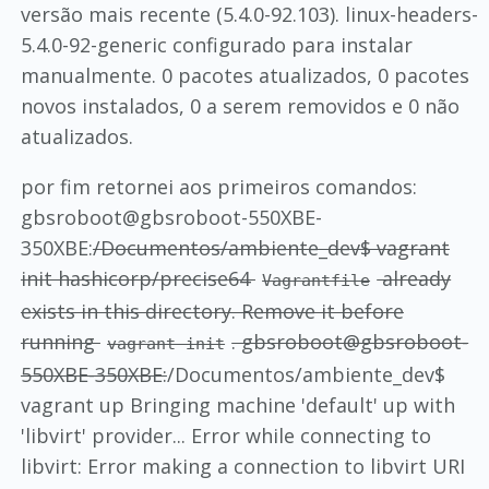
versão mais recente (5.4.0-92.103). linux-headers-
5.4.0-92-generic configurado para instalar
manualmente. 0 pacotes atualizados, 0 pacotes
novos instalados, 0 a serem removidos e 0 não
atualizados.
por fim retornei aos primeiros comandos:
gbsroboot@gbsroboot-550XBE-
350XBE:
/Documentos/ambiente_dev$ vagrant
init hashicorp/precise64
already
Vagrantfile
exists in this directory. Remove it before
running
. gbsroboot@gbsroboot-
vagrant init
550XBE-350XBE:
/Documentos/ambiente_dev$
vagrant up Bringing machine 'default' up with
'libvirt' provider... Error while connecting to
libvirt: Error making a connection to libvirt URI