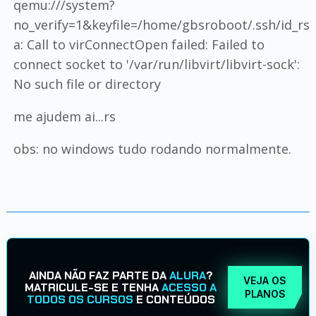
qemu:///system?
no_verify=1&keyfile=/home/gbsroboot/.ssh/id_rs
a: Call to virConnectOpen failed: Failed to
connect socket to '/var/run/libvirt/libvirt-sock':
No such file or directory
me ajudem ai...rs
obs: no windows tudo rodando normalmente.
AINDA NÃO FAZ PARTE DA
ALURA
?
VEJA OS
MATRICULE-SE E TENHA
ACESSO A
PLANOS
TODOS OS CURSOS
E CONTEÚDOS