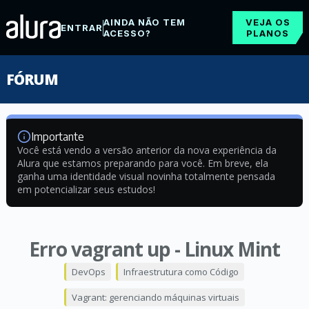
AINDA NÃO TEM
VEJA OS
ENTRAR
ACESSO?
PLANOS
FÓRUM
Importante
Você está vendo a versão anterior da nova experiência da
Alura que estamos preparando para você. Em breve, ela
ganha uma identidade visual novinha totalmente pensada
em potencializar seus estudos!
Erro vagrant up - Linux Mint
DevOps
Infraestrutura como Código
Vagrant: gerenciando máquinas virtuais