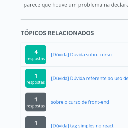
parece que houve um problema na declaraç
TÓPICOS RELACIONADOS
4
[Dúvida] Duvida sobre curso
respostas
1
[Dúvida] Dúvida referente ao uso 
respostas
1
sobre o curso de front-end
respostas
1
[Dúvida] tag simples no react