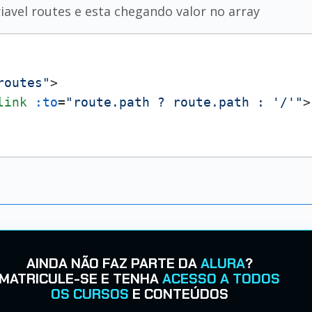
iavel routes e esta chegando valor no array
routes"
>
link
:to
=
"route.path ? route.path : '/'"
>
AINDA NÃO FAZ PARTE DA
ALURA
?
MATRICULE-SE E TENHA
ACESSO A TODOS
OS CURSOS
E CONTEÚDOS