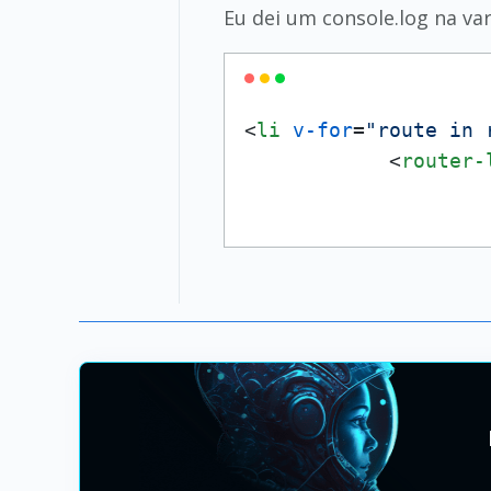
Eu dei um console.log na var
<
li
v-for
=
"route in 
<
router-