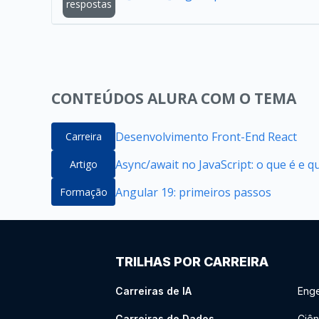
respostas
CONTEÚDOS ALURA COM O TEMA
Desenvolvimento Front-End React
Carreira
Async/await no JavaScript: o que é e 
Artigo
Angular 19: primeiros passos
Formação
TRILHAS POR CARREIRA
Carreiras de IA
Enge
Carreiras de Dados
Ciên