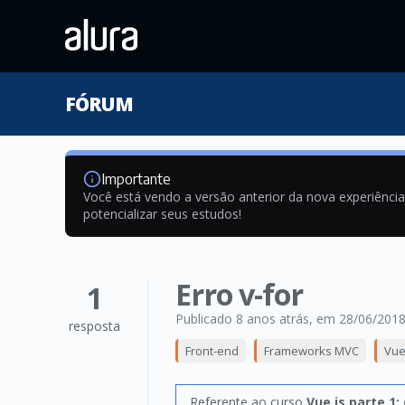
FÓRUM
Importante
Você está vendo a versão anterior da nova experiênci
potencializar seus estudos!
Erro v-for
1
Publicado 8 anos atrás
, em 28/06/201
resposta
Front-end
Frameworks MVC
Vue
Referente ao curso
Vue.js parte 1: