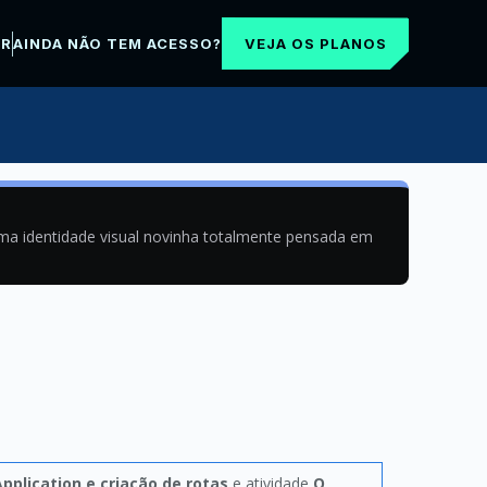
VEJA OS PLANOS
AR
AINDA NÃO TEM ACESSO?
uma identidade visual novinha totalmente pensada em
pplication e criação de rotas
e atividade
O