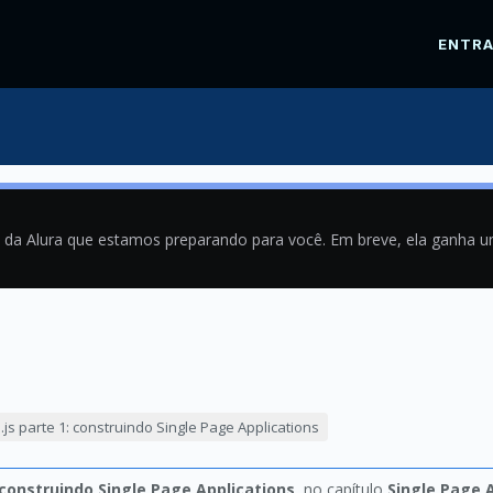
ENTR
a da Alura que estamos preparando para você. Em breve, ela ganha 
8
.js parte 1: construindo Single Page Applications
 construindo Single Page Applications
, no capítulo
Single Page A