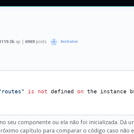
3119.3k
xp |
6969
posts
Instrutor
"routes"
is
not
 defined 
on
 the instance b
no seu componente ou ela não foi inicializada. Dá um
 próximo capítulo para comparar o código caso não 