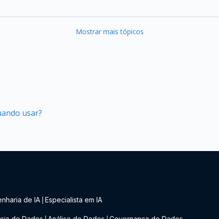
Mostrar mais tópicos
quando usar?
nharia de IA
Especialista em IA
|
cia de Dados
Análise de Dados
Governança de Dados