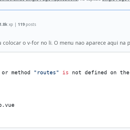
1.8k
xp |
119
posts
 colocar o v-for no li. O menu nao aparece aqui na p
 or method 
"routes"
is
 not defined on the
.vue
