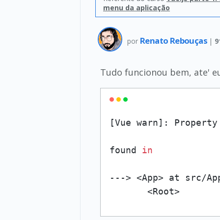
menu da aplicação
Renato Rebouças
por
|
9
Tudo funcionou bem, ate' eu
[Vue warn]: Property
found 
in
---> <App> at src/App
       <Root>