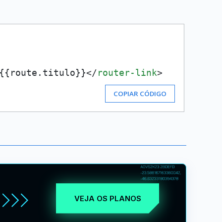
{{route.titulo}}
</
router-link
>
COPIAR CÓDIGO
VEJA OS PLANOS