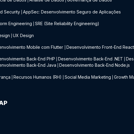
|
|
d Security
AppSec: Desenvolvimento Seguro de Aplicações
|
form Engineering
SRE (Site Reliability Engineering)
|
esign
UX Design
|
nvolvimento Mobile com Flutter
Desenvolvimento Front-End Reac
|
envolvimento Back-End PHP
Desenvolvimento Back-End .NET
Des
|
|
envolvimento Back-End Java
Desenvolvimento Back-End Node.js
|
rança
Recursos Humanos (RH)
Social Media Marketing
Growth Ma
|
|
|
IAP