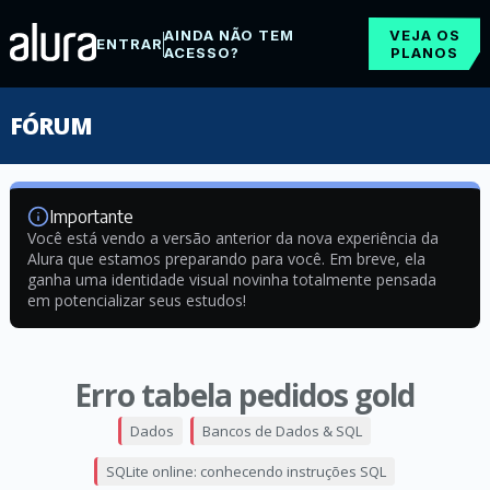
AINDA NÃO TEM
VEJA OS
ENTRAR
ACESSO?
PLANOS
FÓRUM
Importante
Você está vendo a versão anterior da nova experiência da
Alura que estamos preparando para você. Em breve, ela
ganha uma identidade visual novinha totalmente pensada
em potencializar seus estudos!
Erro tabela pedidos gold
Dados
Bancos de Dados & SQL
SQLite online: conhecendo instruções SQL