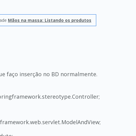
dade
Mãos na massa: Listando os produtos
que faço inserção no BD normalmente.
pringframework.stereotype.Controller;
gframework.web.servlet.ModelAndView;