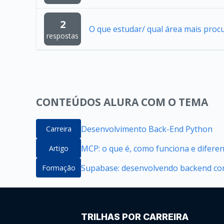
2
O que estudar/ qual área mais proc
respostas
CONTEÚDOS ALURA COM O TEMA
Desenvolvimento Back-End Python
Carreira
MCP: o que é, como funciona e difere
Artigo
Supabase: desenvolvendo backend com
Formação
TRILHAS POR CARREIRA