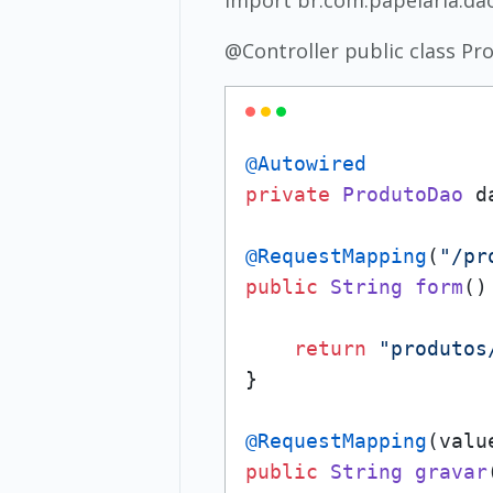
import br.com.papelaria.da
@Controller public class Pr
@Autowired
private
ProdutoDao
 d
@RequestMapping
(
"/pr
public
String
form
(
)
return
"produtos
}

@RequestMapping
(valu
public
String
gravar