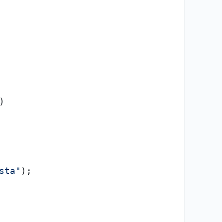
sta"
);
