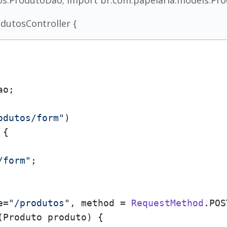
os.ProdutoDao; import br.com.papelaria.models.Pro
odutosController {
ao;

odutos/form"
 {

/form"
;

e=
"/produtos"
, method = 
RequestMethod
.
POS
(
Produto produto
) {
