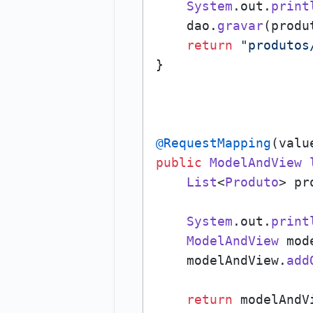
System
.
out
.
print
    dao.
gravar
(produt
return
"produtos
}

@RequestMapping
(valu
public
ModelAndView
List
<
Produto
> pr
System
.
out
.
print
ModelAndView
 mod
    modelAndView.
add
return
 modelAndVi