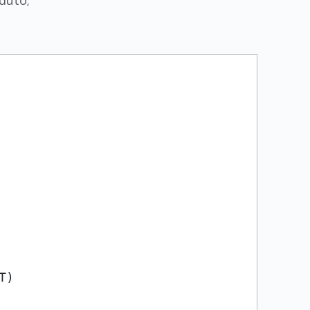
duto;
T