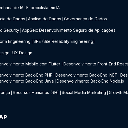
nharia de IA
Especialista em IA
|
cia de Dados
Análise de Dados
Governança de Dados
|
|
d Security
AppSec: Desenvolvimento Seguro de Aplicações
|
form Engineering
SRE (Site Reliability Engineering)
|
esign
UX Design
|
nvolvimento Mobile com Flutter
Desenvolvimento Front-End Reac
|
envolvimento Back-End PHP
Desenvolvimento Back-End .NET
Des
|
|
envolvimento Back-End Java
Desenvolvimento Back-End Node.js
|
rança
Recursos Humanos (RH)
Social Media Marketing
Growth Ma
|
|
|
IAP