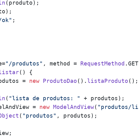
ln
(produto);

o);

/ok"
;

e=
"/produtos"
, method = 
RequestMethod
.
GET
listar
(
) {

odutos = 
new
ProdutoDao
().
listaProduto
();

ln
(
"lista de produtos: "
 + produtos);

elAndView = 
new
ModelAndView
(
"produtos/li
Object
(
"produtos"
, produtos);    

ew;
