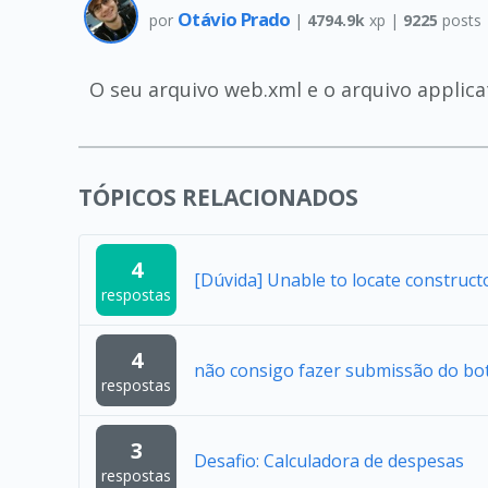
Otávio Prado
por
|
4794.9k
xp |
9225
posts
O seu arquivo web.xml e o arquivo applic
TÓPICOS RELACIONADOS
4
[Dúvida] Unable to locate construc
respostas
4
não consigo fazer submissão do bo
respostas
3
Desafio: Calculadora de despesas
respostas