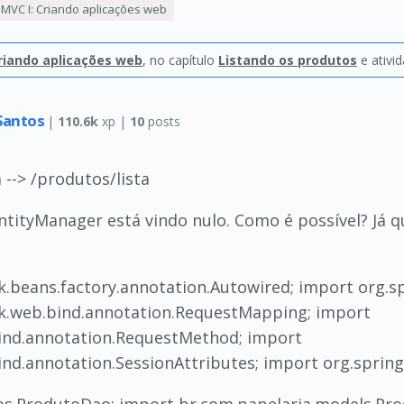
 MVC I: Criando aplicações web
Criando aplicações web
, no capítulo
Listando os produtos
e ativi
 Santos
|
110.6k
xp |
10
posts
 --> /produtos/lista
ntityManager está vindo nulo. Como é possível? Já 
.beans.factory.annotation.Autowired; import org.s
k.web.bind.annotation.RequestMapping; import
ind.annotation.RequestMethod; import
nd.annotation.SessionAttributes; import org.sprin